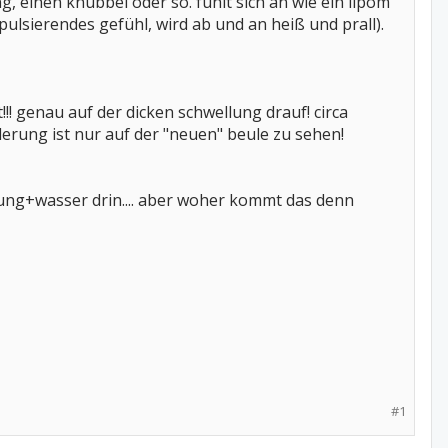
 einen knubbel oder so. fühlt sich an wie ein lipom
ulsierendes gefühl, wird ab und an heiß und prall).
!!! genau auf der dicken schwellung drauf! circa
nderung ist nur auf der "neuen" beule zu sehen!
dung+wasser drin.... aber woher kommt das denn
#1