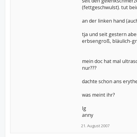
seit den gelenkschmerze
(fettgeschwulst). tut b
an der linken hand (auc
tja und seit gestern abe
erbsengroß, bläulich-grü
mein doc hat mal ultras
nur???
dachte schon ans eryth
was meint ihr?
lg
anny
21. August 2007