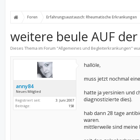
Foren
Erfahrungsaustausch: Rheumatische Erkrankungen
weitere beule AUF der 
Dieses Thema im Forum "
Allgemeines und Begleiterkrankungen
" wu
hallöle,
muss jetzt nochmal eine
anny84
Neues Mitglied
hatte ja yersinien und
diagnostizierte dies).
Registriert seit:
3. Juni 2007
Beiträge:
158
hab dann 28 tage antib
waren.
mittlerweile sind meine 