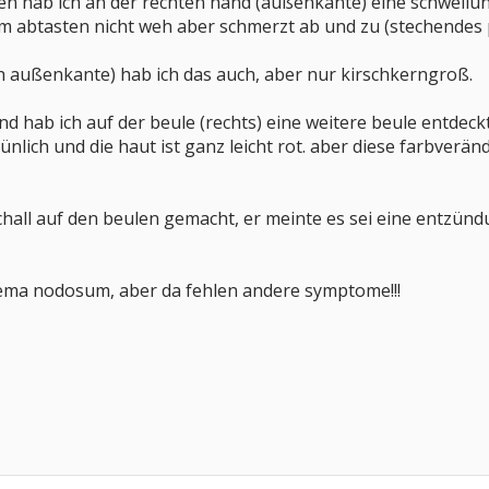
n hab ich an der rechten hand (außenkante) eine schwellung,
eim abtasten nicht weh aber schmerzt ab und zu (stechendes p
h außenkante) hab ich das auch, aber nur kirschkerngroß.
nd hab ich auf der beule (rechts) eine weitere beule entdeckt
nlich und die haut ist ganz leicht rot. aber diese farbverä
chall auf den beulen gemacht, er meinte es sei eine entzün
ema nodosum, aber da fehlen andere symptome!!!