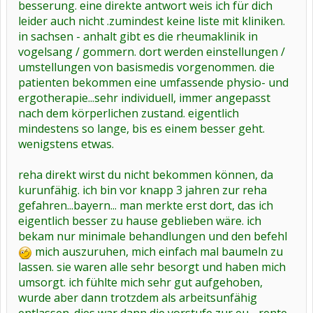
besserung. eine direkte antwort weis ich für dich
zig Jahre begleiten, d i e bleiben jedoch auch von diesen Mitteln
leider auch nicht .zumindest keine liste mit kliniken.
völlig unbeachtet - am schlimmsten aber find ich diese
fürchterlichen Schwindelanfälle, wenn ich meine Arme benutzt
in sachsen - anhalt gibt es die rheumaklinik in
habe.... 1X was oben aus dem Schrank genommen und schon lieg
vogelsang / gommern. dort werden einstellungen /
ich erstmal für ne Zeit flach....Oder mit der dauerndenTesterei -
umstellungen von basismedis vorgenommen. die
liegt es nun am Blutdruck, der total verrückt spielt ( genau wie
dieser blöde Laptop...der hüpft von einer Zeile zur nächsten...mal
patienten bekommen eine umfassende physio- und
oben, mal unten... ) -dann der Zucker, der durch das Kortison völlig
ergotherapie...sehr individuell, immer angepasst
ausgeflippt ist...oder kommt der Schwindel evtl. doch vom
Nacken??? Mensch, DAS macht mich langsam irre - wanke oft hier
nach dem körperlichen zustand. eigentlich
rum, wie sternhagelvoll !!
mindestens so lange, bis es einem besser geht.
Bin`s leid, jetzt muss was geschehen - komme ja noch nicht mal zu
wenigstens etwas.
meinem Arzt.
Also, falls noch einer von Euch nen Tipp haben sollte -bitte her
damit.
reha direkt wirst du nicht bekommen können, da
Ansonsten wünsch ich allen einen möglichst beschwerdefreien
kurunfähig. ich bin vor knapp 3 jahren zur reha
Ausgang des Jahres 2005 - und eines kann ich garantieren -ich bin
zwar nicht für diese Knallerei an Silvester, doch dieses Mal werd
gefahren...bayern... man merkte erst dort, das ich
ich Böller und alles besorgen, was nen fürchterlichen Krach macht,
eigentlich besser zu hause geblieben wäre. ich
vielleicht kann man die bösen Geister ja doch vertreiben....schau`n
wir mal.....macht`s gut, Charly
bekam nur minimale behandlungen und den befehl
mich auszuruhen, mich einfach mal baumeln zu
lassen. sie waren alle sehr besorgt und haben mich
umsorgt. ich fühlte mich sehr gut aufgehoben,
wurde aber dann trotzdem als arbeitsunfähig