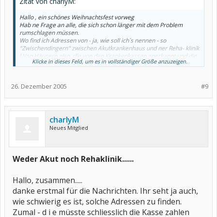
Zitat von charlyM:
Hallo , ein schönes Weihnachtsfest vorweg
Hab ne Frage an alle, die sich schon länger mit dem Problem
rumschlagen müssen.
Wo find ich Adressen von - ja, wie soll ich`s nennen - so
"Zwischendingern" zwischen Akutkrankenhaus und ner Reha- klinik
! Von Häusern also, die von den Krankenkassen anerkannt und die
Klicke in dieses Feld, um es in vollständiger Größe anzuzeigen.
Kosten übernommen werden!!
Gibt`s ja. dass weiss ich..nur. w o find ich die jeweiligen Anschriften
und Indikationsangaben - es müsste nämlich ein Haus sein, wo
26. Dezember 2005
#9
nicht NUR Rheuma behandelt wird.
Eine Reha-Klinik würde mir nix bringen -von wegen, morgens Sport
und dann scnell ab " auf die Rolle" - neee
d a z u gehts mir zu mies.
Kann mir jemand nen Tipp geben?? wär schön.
charlyM
Charly
Neues Mitglied
Weder Akut noch Rehaklinik......
Hallo, zusammen.....
danke erstmal für die Nachrichten. Ihr seht ja auch,
wie schwierig es ist, solche Adressen zu finden.
Zumal - d i e müsste schliesslich die Kasse zahlen