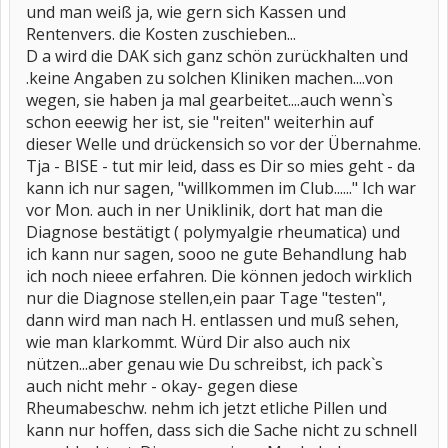
und man weiß ja, wie gern sich Kassen und
Rentenvers. die Kosten zuschieben...
D a wird die DAK sich ganz schön zurückhalten und
.keine Angaben zu solchen Kliniken machen....von
wegen, sie haben ja mal gearbeitet....auch wenn`s
schon eeewig her ist, sie "reiten" weiterhin auf
dieser Welle und drückensich so vor der Übernahme.
Tja - BISE - tut mir leid, dass es Dir so mies geht - da
kann ich nur sagen, "willkommen im Club......" Ich war
vor Mon. auch in ner Uniklinik, dort hat man die
Diagnose bestätigt ( polymyalgie rheumatica) und
ich kann nur sagen, sooo ne gute Behandlung hab
ich noch nieee erfahren. Die können jedoch wirklich
nur die Diagnose stellen,ein paar Tage "testen",
dann wird man nach H. entlassen und muß sehen,
wie man klarkommt. Würd Dir also auch nix
nützen...aber genau wie Du schreibst, ich pack`s
auch nicht mehr - okay- gegen diese
Rheumabeschw. nehm ich jetzt etliche Pillen und
kann nur hoffen, dass sich die Sache nicht zu schnell