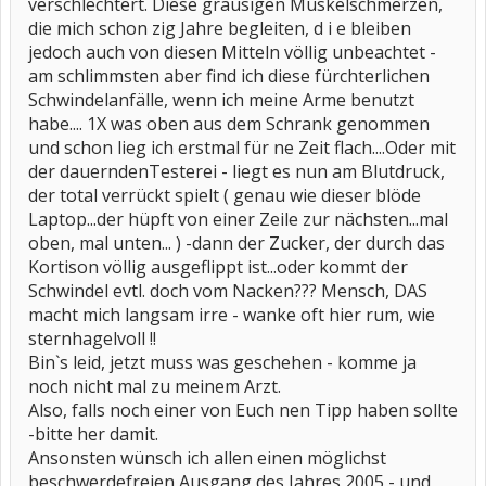
verschlechtert. Diese grausigen Muskelschmerzen,
die mich schon zig Jahre begleiten, d i e bleiben
jedoch auch von diesen Mitteln völlig unbeachtet -
am schlimmsten aber find ich diese fürchterlichen
Schwindelanfälle, wenn ich meine Arme benutzt
habe.... 1X was oben aus dem Schrank genommen
und schon lieg ich erstmal für ne Zeit flach....Oder mit
der dauerndenTesterei - liegt es nun am Blutdruck,
der total verrückt spielt ( genau wie dieser blöde
Laptop...der hüpft von einer Zeile zur nächsten...mal
oben, mal unten... ) -dann der Zucker, der durch das
Kortison völlig ausgeflippt ist...oder kommt der
Schwindel evtl. doch vom Nacken??? Mensch, DAS
macht mich langsam irre - wanke oft hier rum, wie
sternhagelvoll !!
Bin`s leid, jetzt muss was geschehen - komme ja
noch nicht mal zu meinem Arzt.
Also, falls noch einer von Euch nen Tipp haben sollte
-bitte her damit.
Ansonsten wünsch ich allen einen möglichst
beschwerdefreien Ausgang des Jahres 2005 - und