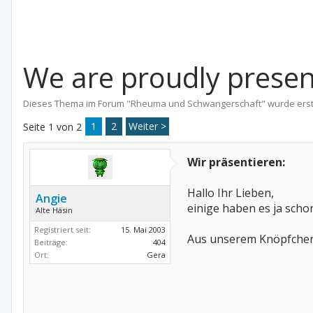
We are proudly presen
Dieses Thema im Forum "
Rheuma und Schwangerschaft
" wurde erst
1
2
Weiter >
Seite 1 von 2
Wir präsentieren:
Hallo Ihr Lieben,
Angie
einige haben es ja scho
Alte Häsin
Registriert seit:
15. Mai 2003
Aus unserem Knöpfchen 
Beiträge:
404
Ort:
Gera