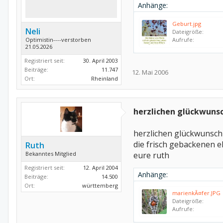
Anhänge:
Geburt.jpg
Neli
Dateigröße:
Optimistin----verstorben
Aufrufe:
21.05.2026
Registriert seit:
30. April 2003
Beiträge:
11.747
12. Mai 2006
Ort:
Rheinland
herzlichen glückwunsc
herzlichen glückwunsch 
die frisch gebackenen el
Ruth
Bekanntes Mitglied
eure ruth
Registriert seit:
12. April 2004
Anhänge:
Beiträge:
14.500
Ort:
württemberg
marienkÃ¤fer.JPG
Dateigröße:
Aufrufe: