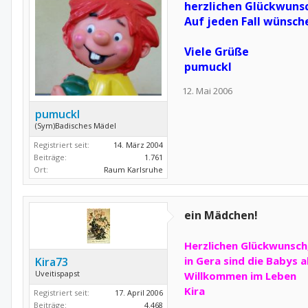
herzlichen Glückwuns
Auf jeden Fall wünsche
Viele Grüße
pumuckl
12. Mai 2006
pumuckl
(Sym)Badisches Mädel
Registriert seit:
14. März 2004
Beiträge:
1.761
Ort:
Raum Karlsruhe
ein Mädchen!
Herzlichen Glückwunsch
in Gera sind die Babys 
Kira73
Uveitispapst
Willkommen im Leben
Kira
Registriert seit:
17. April 2006
Beiträge:
4.468