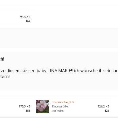
95,5 KB
164
h!
zu diesem süssen baby LINA MARIE!! ich wünsche ihr ein lan
tern!!
zierkirsche.JPG
175,3 KB
Dateigröße:
126,2 KB
158
Aufrufe:
126