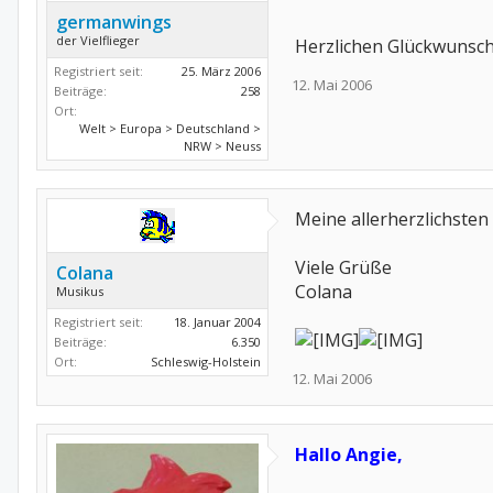
germanwings
der Vielflieger
Herzlichen Glückwunsch un
Registriert seit:
25. März 2006
12. Mai 2006
Beiträge:
258
Ort:
Welt > Europa > Deutschland >
NRW > Neuss
Meine allerherzlichste
Viele Grüße
Colana
Colana
Musikus
Registriert seit:
18. Januar 2004
Beiträge:
6.350
Ort:
Schleswig-Holstein
12. Mai 2006
Hallo Angie,