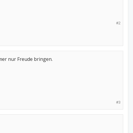
#2
mer nur Freude bringen.
#3