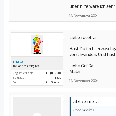
über hilfe wäre ich seh
14. November 2004
Liebe rocofra !
Hast Du im Leerwaschga
verschwinden. Und hast
matzi
Liebe Grüße
Bekanntes Mitglied
Matzi
Registriert seit:
13. Juli 2004
Beiträge:
4.330
14. November 2004
Ort:
im Grünen
Zitat von matzi:
Liebe rocofra !