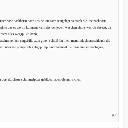
er böse nachbarin hätte uns ne tote ratte reingelegt so stank die, die nachbarin
 meinte das es davon kommen kann das bei jedem waschen sich etwas ob absetzt, da
nicht alles wegspülen kann,.
aschmittelfach eingefüllt, zum guten schluß hat mein mann mit einem schlauch die
, dann über die pumpe alles abgepumpt und nochmal die maschine im kochgang
h dort durchaus schimmelpilze gebildet haben die nun richen.
#7