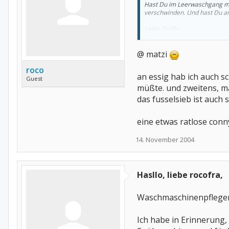
Hast Du im Leerwaschgang mal
verschwinden. Und hast Du a
Liebe Grüße
Matzi
@ matzi
roco
an essig hab ich auch s
Guest
müßte. und zweitens, ma
das fusselsieb ist auch 
eine etwas ratlose conn
14. November 2004
Hasllo, liebe rocofra,
Waschmaschinenpfleger g
Ich habe in Erinnerung, 