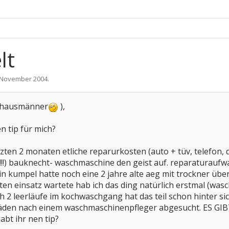
lt
 November 2004
.
 (hausmänner
),
en tip für mich?
tzten 2 monaten etliche reparurkosten (auto + tüv, telefo
e!!!) bauknecht- waschmaschine den geist auf. reparaturauf
ein kumpel hatte noch eine 2 jahre alte aeg mit trockner über,
ten einsatz wartete hab ich das ding natürlich erstmal (was
 2 leerläufe im kochwaschgang hat das teil schon hinter si
läden nach einem waschmaschinenpfleger abgesucht. ES GIBT
bt ihr nen tip?