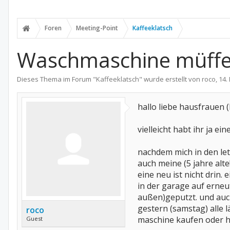
Foren
Meeting-Point
Kaffeeklatsch
Waschmaschine müffe
Dieses Thema im Forum "
Kaffeeklatsch
" wurde erstellt von
roco
,
14.
hallo liebe hausfrauen
vielleicht habt ihr ja ein
nachdem mich in den le
auch meine (5 jahre alt
eine neu ist nicht drin. 
in der garage auf erneu
außen)geputzt. und auch
gestern (samstag) alle 
roco
maschine kaufen oder ha
Guest