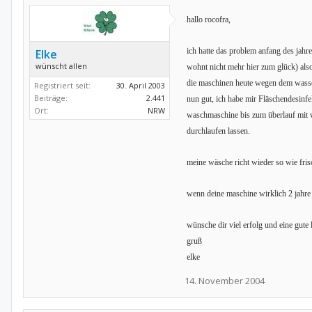
hallo rocofra,
ich hatte das problem anfang des jahre
Elke
wünscht allen
wohnt nicht mehr hier zum glück) als
die maschinen heute wegen dem wasser
Registriert seit:
30. April 2003
Beiträge:
2.441
nun gut, ich habe mir Fläschendesinfe
Ort:
NRW
waschmaschine bis zum überlauf mit w
durchlaufen lassen.
meine wäsche richt wieder so wie fri
wenn deine maschine wirklich 2 jahre 
wünsche dir viel erfolg und eine gute
gruß
elke
14. November 2004