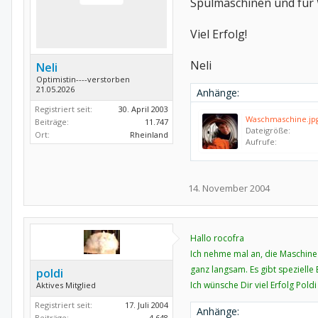
Spülmaschinen und für
Viel Erfolg!
Neli
Neli
Optimistin----verstorben
21.05.2026
Anhänge:
Registriert seit:
30. April 2003
Waschmaschine.jp
Beiträge:
11.747
Dateigröße:
Ort:
Rheinland
Aufrufe:
14. November 2004
Hallo rocofra
Ich nehme mal an, die Maschine 
ganz langsam. Es gibt spezielle 
poldi
Ich wünsche Dir viel Erfolg Poldi
Aktives Mitglied
Registriert seit:
17. Juli 2004
Anhänge:
Beiträge:
4.648