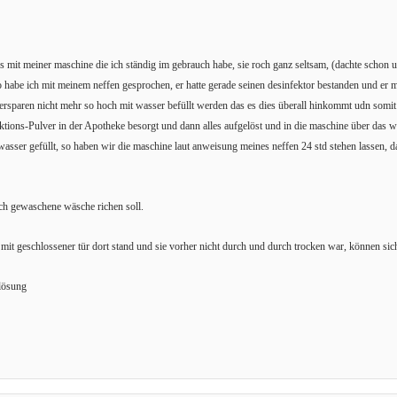
s mit meiner maschine die ich ständig im gebrauch habe, sie roch ganz seltsam, (dachte schon uns
o habe ich mit meinem neffen gesprochen, er hatte gerade seinen desinfektor bestanden und er
sparen nicht mehr so hoch mit wasser befüllt werden das es dies überall hinkommt udn somit 
ktions-Pulver in der Apotheke besorgt und dann alles aufgelöst und in die maschine über das w
asser gefüllt, so haben wir die maschine laut anweisung meines neffen 24 std stehen lassen
sch gewaschene wäsche richen soll.
mit geschlossener tür dort stand und sie vorher nicht durch und durch trocken war, können sic
 lösung