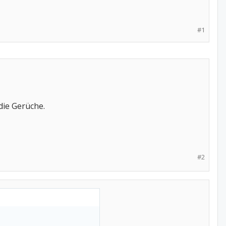
#1
die Gerüche.
#2