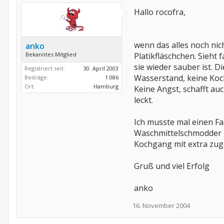
Hallo rocofra,
wenn das alles noch nich
anko
Bekanntes Mitglied
Platikfläschchen. Sieht
sie wieder sauber ist. 
Registriert seit:
30. April 2003
Wasserstand, keine Koch
Beiträge:
1.086
Ort:
Hamburg
Keine Angst, schafft a
leckt.
Ich musste mal einen F
Waschmittelschmodder g
Kochgang mit extra zug
Gruß und viel Erfolg
anko
16. November 2004