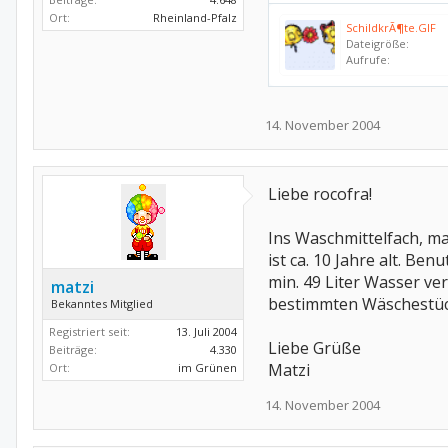
Ort:
Rheinland-Pfalz
SchildkrÃ¶te.GIF
Dateigröße:
Aufrufe:
14. November 2004
Liebe rocofra!
Ins Waschmittelfach, m
ist ca. 10 Jahre alt. Be
min. 49 Liter Wasser ve
matzi
bestimmten Wäschestück
Bekanntes Mitglied
Registriert seit:
13. Juli 2004
Liebe Grüße
Beiträge:
4.330
Matzi
Ort:
im Grünen
14. November 2004