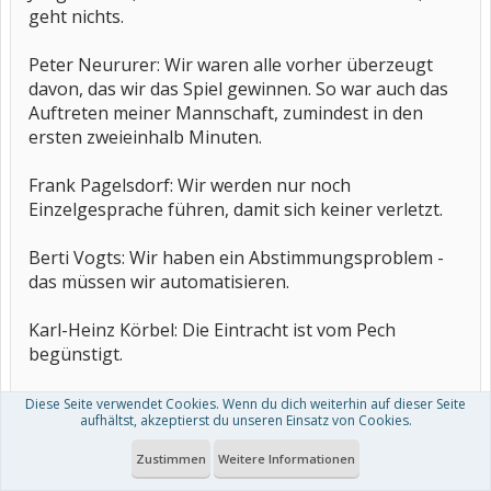
geht nichts.
Peter Neururer: Wir waren alle vorher überzeugt
davon, das wir das Spiel gewinnen. So war auch das
Auftreten meiner Mannschaft, zumindest in den
ersten zweieinhalb Minuten.
Frank Pagelsdorf: Wir werden nur noch
Einzelgesprache führen, damit sich keiner verletzt.
Berti Vogts: Wir haben ein Abstimmungsproblem -
das müssen wir automatisieren.
Karl-Heinz Körbel: Die Eintracht ist vom Pech
begünstigt.
Manfred Krafft: Meine Mannschaft ist 15- oder 16-
Diese Seite verwendet Cookies. Wenn du dich weiterhin auf dieser Seite
aufhältst, akzeptierst du unseren Einsatz von Cookies.
mal ins Abseits gerannt. Das haben wir auch die
ganze Woche geübt.
Zustimmen
Weitere Informationen