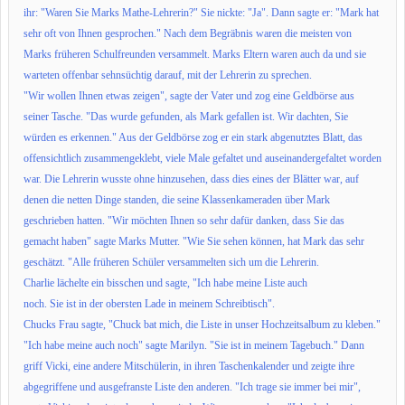
ihr:
"Waren Sie Marks Mathe-Lehrerin?" Sie nickte: "Ja". Dann sagte er:
"Mark hat
sehr oft von Ihnen gesprochen." Nach dem Begräbnis waren die
meisten von
Marks früheren Schulfreunden versammelt. Marks Eltern waren
auch da und sie
warteten offenbar sehnsüchtig darauf, mit der Lehrerin zu
sprechen.
"Wir wollen Ihnen etwas zeigen", sagte der Vater und zog eine Geldbörse
aus
seiner Tasche. "Das wurde gefunden, als Mark gefallen ist. Wir dachten,
Sie
würden es erkennen." Aus der Geldbörse zog er ein stark abgenutztes
Blatt, das
offensichtlich zusammengeklebt, viele Male gefaltet und
auseinandergefaltet worden
war. Die Lehrerin wusste ohne hinzusehen,
dass dies eines der Blätter war, auf
denen die netten Dinge standen, die
seine Klassenkameraden über Mark
geschrieben hatten. "Wir möchten Ihnen so
sehr dafür danken, dass Sie das
gemacht haben" sagte Marks Mutter. "Wie Sie
sehen können, hat Mark das sehr
geschätzt. "Alle früheren Schüler versammelten sich um die Lehrerin.
Charlie lächelte ein bisschen und sagte, "Ich habe meine Liste auch
noch. Sie ist in der obersten Lade in meinem Schreibtisch".
Chucks Frau sagte, "Chuck bat mich, die Liste in unser Hochzeitsalbum zu kleben."
"Ich habe meine auch noch" sagte Marilyn. "Sie ist in meinem Tagebuch." Dann
griff Vicki, eine andere Mitschülerin, in ihren Taschenkalender und zeigte ihre
abgegriffene und ausgefranste Liste den anderen. "Ich trage sie immer bei mir",