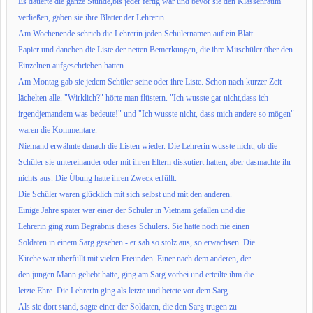
Es dauerte die ganze Stunde,bis jeder fertig war und bevor sie den Klassenraum
verließen, gaben sie ihre
Blätter der Lehrerin.
Am Wochenende schrieb die Lehrerin jeden Schülernamen auf ein Blatt
Papier und daneben die Liste der netten Bemerkungen, die ihre Mitschüler über
den
Einzelnen aufgeschrieben hatten.
Am Montag gab sie jedem Schüler seine oder ihre Liste. Schon nach kurzer
Zeit
lächelten alle. "Wirklich?" hörte man flüstern. "Ich wusste gar
nicht,dass ich
irgendjemandem was bedeute!" und "Ich wusste nicht, dass mich andere so mögen"
waren die Kommentare.
Niemand erwähnte danach die Listen wieder. Die Lehrerin wusste nicht, ob
die
Schüler sie untereinander oder mit ihren Eltern diskutiert hatten, aber
dasmachte ihr
nichts aus. Die Übung hatte ihren Zweck erfüllt.
Die Schüler waren glücklich mit sich selbst und mit den anderen.
Einige Jahre später war einer der Schüler in Vietnam gefallen und die
Lehrerin ging zum Begräbnis dieses Schülers. Sie hatte noch nie einen
Soldaten in einem Sarg gesehen - er sah so stolz aus, so erwachsen. Die
Kirche war überfüllt mit vielen Freunden. Einer nach dem anderen, der
den jungen Mann geliebt hatte, ging am Sarg vorbei und erteilte ihm die
letzte Ehre. Die Lehrerin ging als letzte und betete vor dem Sarg.
Als sie dort stand, sagte einer der Soldaten, die den Sarg trugen zu