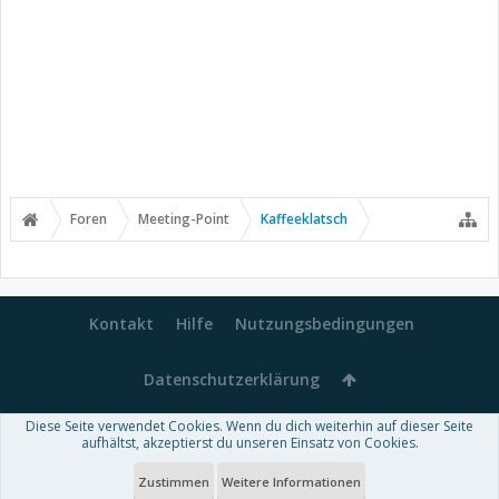
Foren
Meeting-Point
Kaffeeklatsch
Kontakt
Hilfe
Nutzungsbedingungen
Datenschutzerklärung
Diese Seite verwendet Cookies. Wenn du dich weiterhin auf dieser Seite
Forum software by XenForo™
aufhältst, akzeptierst du unseren Einsatz von Cookies.
-
Deutsch von xenDach
Some XenForo functionality crafted by
Audentio Design
.
Theme designed by
ThemeHouse
.
Zustimmen
Weitere Informationen