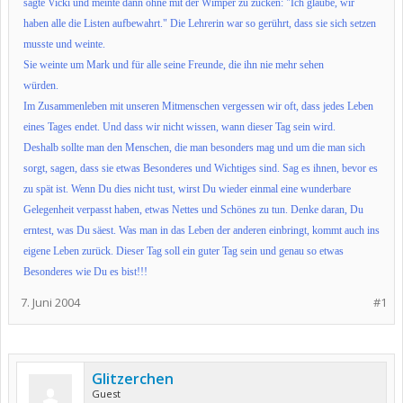
sagte Vicki und meinte dann ohne mit der Wimper zu zucken: "Ich glaube, wir
haben alle die Listen aufbewahrt." Die Lehrerin war so gerührt, dass sie sich setzen
musste und weinte.
Sie weinte um Mark und für alle seine Freunde, die ihn nie mehr sehen
würden.
Im Zusammenleben mit unseren Mitmenschen vergessen wir oft, dass jedes
Leben
eines Tages endet. Und dass wir nicht wissen, wann dieser Tag sein wird.
Deshalb sollte man den Menschen, die man besonders mag und um die man
sich
sorgt, sagen, dass sie etwas Besonderes und Wichtiges sind. Sag es
ihnen, bevor es
zu spät ist. Wenn Du dies nicht tust, wirst Du wieder einmal eine wunderbare
Gelegenheit verpasst haben, etwas Nettes und Schönes zu tun. Denke daran, Du
erntest, was Du säest. Was man in das
Leben der anderen einbringt, kommt auch ins
eigene Leben zurück. Dieser
Tag soll ein guter Tag sein und genau so etwas
Besonderes wie Du es bist!!!
7. Juni 2004
#1
Glitzerchen
Guest