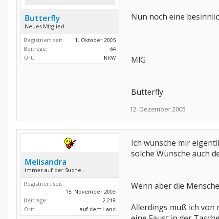
Nun noch eine besinnlic
Butterfly
Neues Mitglied
Registriert seit:
1. Oktober 2005
Beiträge:
64
Ort:
NRW
MlG
Butterfly
12. Dezember 2005
Ich wünsche mir eigentl
solche Wünsche auch de
Melisandra
immer auf der Suche...
Registriert seit:
Wenn aber die Menschen
15. November 2003
Beiträge:
2.218
Allerdings muß ich von m
Ort:
auf dem Land
eine Faust in der Tasch