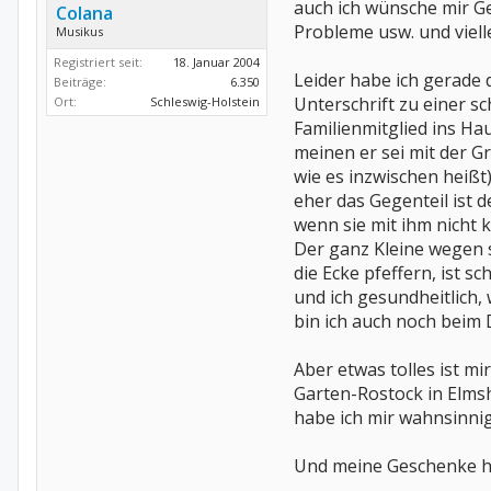
auch ich wünsche mir G
Colana
Probleme usw. und viell
Musikus
Registriert seit:
18. Januar 2004
Leider habe ich gerade 
Beiträge:
6.350
Unterschrift zu einer s
Ort:
Schleswig-Holstein
Familienmitglied ins Ha
meinen er sei mit der G
wie es inzwischen heißt
eher das Gegenteil ist d
wenn sie mit ihm nicht 
Der ganz Kleine wegen s
die Ecke pfeffern, ist sch
und ich gesundheitlich, 
bin ich auch noch beim D
Aber etwas tolles ist mi
Garten-Rostock in Elms
habe ich mir wahnsinni
Und meine Geschenke hab