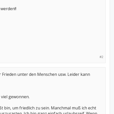
 werden!!
#2
hr Frieden unter den Menschen usw. Leider kann
 viel gewonnen.
eßt bin, um friedlich zu sein. Manchmal muß ich echt
uszurasten. Ich bin ganz einfach urlaubsreif. Wenn