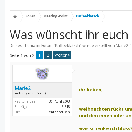
Foren
Meeting-Point
Kaffeeklatsch
Was wünscht ihr euch
Dieses Thema im Forum "
Kaffeeklatsch
" wurde erstellt von
Marie2
,
1
1
2
Weiter >
Seite 1 von 2
Marie2
ihr lieben,
nobody is perfect ;)
Registriert seit:
30. April 2003
Beiträge:
8.548
weihnachten rückt un
Ort:
entenhausen
und den einen oder an
was schenke ich bloss