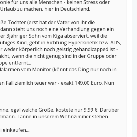
nie für uns alle Menschen - keinen Stress oder
 Urlaub zu machen, hier in Deutschland.
ße Tochter (erst hat der Vater von ihr die
ht, dann steht uns noch eine Verhandlung gegen ein
er 3jähriger Sohn vom Kiga abserviert, weil die
ruhiges Kind, geht in Richtung Hyperkinetik bzw. ADS,
er weder körperlich noch geistig gehandicapped ist -
 nicht, wenn die nicht genug sind in der Gruppe oder
pe entfernt...
hlalarmen vom Monitor (könnt das Ding nur noch in
n Fall ziemlich teuer war - exakt 149,00 Euro. Nun
e, egal welche Größe, kostete nur 9,99 €. Darüber
 Nordmann-Tanne in unserem Wohnzimmer stehen.
einkaufen....