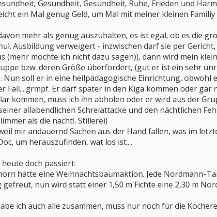
esundheit, Gesundheit, Gesundheit, Ruhe, Frieden und Harmo
eicht ein Mal genug Geld, um Mal mit meiner kleinen Familiy
davon mehr als genug auszuhalten, es ist egal, ob es die gro
chul. Ausbildung verweigert - inzwischen darf sie per Geric
us (mehr möchte ich nicht dazu sagen)), dann wird mein klein
ruppe bzw. deren Größe überfordert, (gut er ist ein sehr un
). Nun soll er in eine heilpädagogische Einrichtung, obwohl 
er Fall....grmpf. Er darf später in den Kiga kommen oder gar
klar kommen, muss ich ihn abholen oder er wird aus der Grup
einer allabendlichen Schreiattacke und den nächtlichen Fe
limmer als die nächtl. Stillerei)
weil mir andauernd Sachen aus der Hand fallen, was im letzte
oc, um herauszufinden, wat los ist....
r heute doch passiert:
horn hatte eine Weihnachtsbaumaktion. Jede Nordmann-Tann
g gefreut, nun wird statt einer 1,50 m Fichte eine 2,30 m
e ich auch alle zusammen, muss nur noch für die Kocherei 