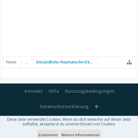
Foren
...
Entzündliche rheumatische Erkrankungen
Kontakt
Hilfe
Nutzungsbedingungen
Datenschutzerklärung
Diese Seite verwendet Cookies. Wenn du dich weiterhin auf dieser Seite
Forum software by XenForo™
aufhältst, akzeptierst du unseren Einsatz von Cookies.
-
Deutsch von xenDach
Some XenForo functionality crafted by
Audentio Design
.
Theme designed by
ThemeHouse
.
Zustimmen
Weitere Informationen