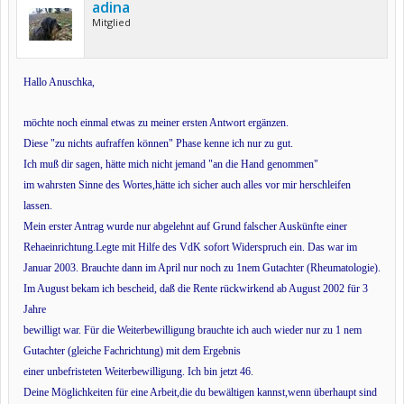
adina
Mitglied
Hallo Anuschka,
möchte noch einmal etwas zu meiner ersten Antwort ergänzen.
Diese "zu nichts aufraffen können" Phase kenne ich nur zu gut.
Ich muß dir sagen, hätte mich nicht jemand "an die Hand genommen"
im wahrsten Sinne des Wortes,hätte ich sicher auch alles vor mir herschleifen
lassen.
Mein erster Antrag wurde nur abgelehnt auf Grund falscher Auskünfte einer
Rehaeinrichtung.Legte mit Hilfe des VdK sofort Widerspruch ein. Das war im
Januar 2003. Brauchte dann im April nur noch zu 1
nem Gutachter (Rheumatologie).
Im August bekam ich bescheid, daß die Rente rückwirkend ab August 2002 für 3
Jahre
bewilligt war. Für die Weiterbewilligung brauchte ich auch wieder nur zu 1 nem
Gutachter (gleiche Fachrichtung) mit dem Ergebnis
einer unbefristeten Weiterbewilligung. Ich bin jetzt 46.
Deine Möglichkeiten für eine Arbeit,die du bewältigen kannst,wenn überhaupt sind