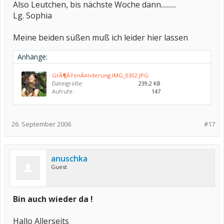
Also Leutchen, bis nächste Woche dann..........
Lg. Sophia
Meine beiden süßen muß ich leider hier lassen
Anhänge:
GrÃ¶ÃŸenÃ¤nderung IMG_0302.JPG
Dateigröße:
239,2 KB
Aufrufe:
147
26. September 2006
#17
anuschka
Guest
Bin auch wieder da !
Hallo Allerseits