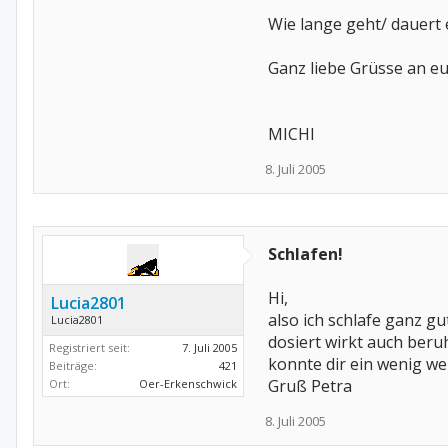
Wie lange geht/ dauert 
Ganz liebe Grüsse an eu
MICHI
8. Juli 2005
Schlafen!
Hi,
Lucia2801
also ich schlafe ganz g
Lucia2801
dosiert wirkt auch be
Registriert seit:
7. Juli 2005
konnte dir ein wenig wei
Beiträge:
421
Gruß Petra
Ort:
Oer-Erkenschwick
8. Juli 2005