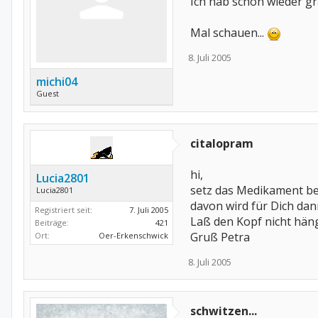
Ich hab schon wieder g
Mal schauen...
8. Juli 2005
michi04
Guest
citalopram
hi,
Lucia2801
setz das Medikament be
Lucia2801
davon wird für Dich dann
Registriert seit:
7. Juli 2005
Laß den Kopf nicht hän
Beiträge:
421
Gruß Petra
Ort:
Oer-Erkenschwick
8. Juli 2005
schwitzen...