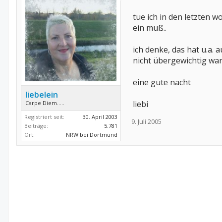
tue ich in den letzten w
ein muß..
ich denke, das hat u.a. 
nicht übergewichtig war.
eine gute nacht
liebelein
liebi
Carpe Diem.....
Registriert seit:
30. April 2003
9. Juli 2005
Beiträge:
5.781
Ort:
NRW bei Dortmund