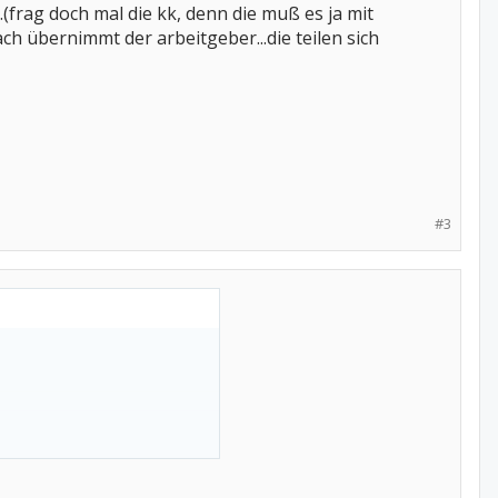
..(frag doch mal die kk, denn die muß es ja mit
ch übernimmt der arbeitgeber...die teilen sich
#3
 so konzentrieren muss...
 beim kundengespräch