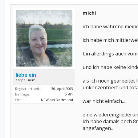
michi
ich habe während meine
ich habe mich mittlerwe
bin allerdings auch vom
und ich habe keine kind
liebelein
als ich noch gearbeitet
Carpe Diem.....
unkonzentriert und total
Registriert seit:
30. April 2003
Beiträge:
5.781
Ort:
NRW bei Dortmund
war nicht einfach.....
eine wiedereingliederung
ich habe damals anch 8m
angefangen...