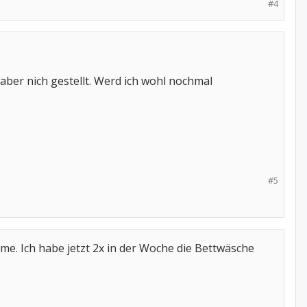
#4
tzen.Antidepressiva haben alle
n auf Triminipram.Mal schauen
aber nich gestellt. Werd ich wohl nochmal
im Schlaf erholen kann.
#5
me. Ich habe jetzt 2x in der Woche die Bettwäsche