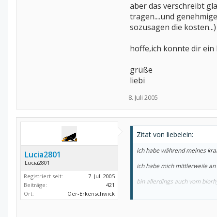
aber das verschreibt gla
tragen....und genehmige
sozusagen die kosten...)
hoffe,ich konnte dir ein 
grüße
liebi
8. Juli 2005
Zitat von liebelein:
ich habe während meines kra
Lucia2801
Lucia2801
ich habe mich mittlerweile an
Registriert seit:
7. Juli 2005
bin allerdings auch vom biorh
Beiträge:
421
Ort:
Oer-Erkenschwick
und ich habe keine kinder...a
als ich noch gearbeitet habe