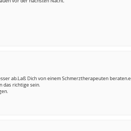
rauen vor der nächsten Nacht.
sser ab.Laß Dich von einem Schmerztherapeuten beraten.es 
 das richtige sein.
gen.