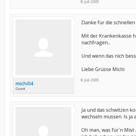
8. Juli 2005
unkonzentriert und total überm
Hi,
Danke für die schnellen
Citalopram habe ich auch mal
irgendwelche nebenwirkungen.
Mit der Krankenkasse ha
was da wieder für nebenwirku
Liebe Grüsse aus Recklingha
nachfragen...
Petra
Und wenn das nich bess
Liebe Grüsse Michi
8. Juli 2005
michi04
Guest
Ja und das schwitzen ko
wechseln müssen. Is ja a
Oh man, was für´n Mist al