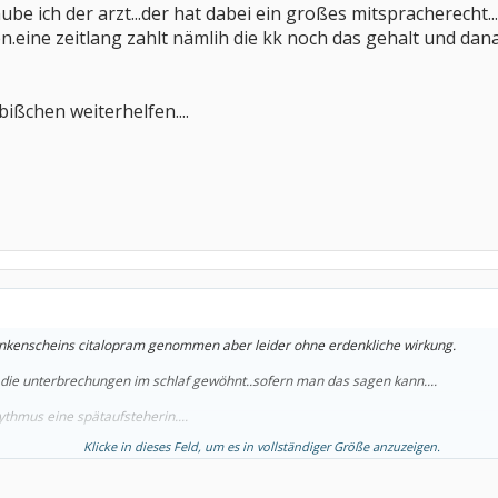
ube ich der arzt...der hat dabei ein großes mitspracherecht..
n.eine zeitlang zahlt nämlih die kk noch das gehalt und dana
bißchen weiterhelfen....
nkenscheins citalopram genommen aber leider ohne erdenkliche wirkung.
 die unterbrechungen im schlaf gewöhnt..sofern man das sagen kann....
ythmus eine spätaufsteherin....
Klicke in dieses Feld, um es in vollständiger Größe anzuzeigen.
usser momentan für eine kurze zeit ein pflegekind..sodass ich mich nicht tagsüber
, (bank) hatte ich auch oft das problem durch diese jahrelangen schlafstörungen