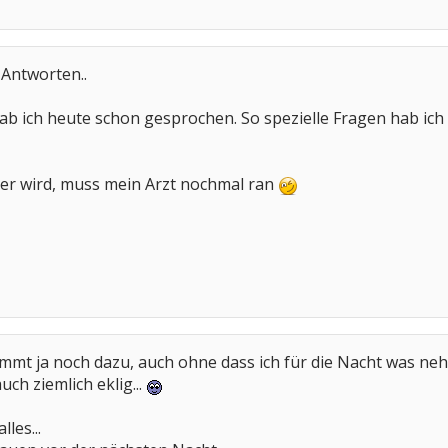
üdet zu sein sodass ich am liebsten den kopf auf den tisch gelegt hätte....
 Antworten..
 genommen.Ich hab davon tierisch geschwitzt und mußte es deshalb wieder abse
ich hab schon viele ausprobiert,wechsele jetzt am Wochenende von Amitriptyli
b ich heute schon gesprochen. So spezielle Fragen hab ich 
ngen auf mich warten.Hauptsache ich kann gut schlafen,da der Körper sich dann 
usen
er wird, muss mein Arzt nochmal ran
mmt ja noch dazu, auch ohne dass ich für die Nacht was neh
uch ziemlich eklig...
les...