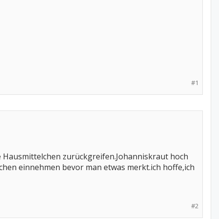
#1
hte Hausmittelchen zurückgreifen.Johanniskraut hoch
hen einnehmen bevor man etwas merkt.ich hoffe,ich
#2