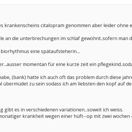
s krankenscheins citalopram genommen aber leider ohne e
ile an die unterbrechungen im schlaf gewöhnt..sofern man da
 biorhythmus eine spätaufsteherin....
er...ausser momentan für eine kurze zeit ein pflegekind..sod
 habe, (bank) hatte ich auch oft das problem durch diese 
 übermüdet zu sein sodass ich am liebsten den kopf auf den t
 gibt es in verschiedenen variationen...soweit ich weiss.
onatiger krankheit wegen einer hüft--op mit zwei wochen 4