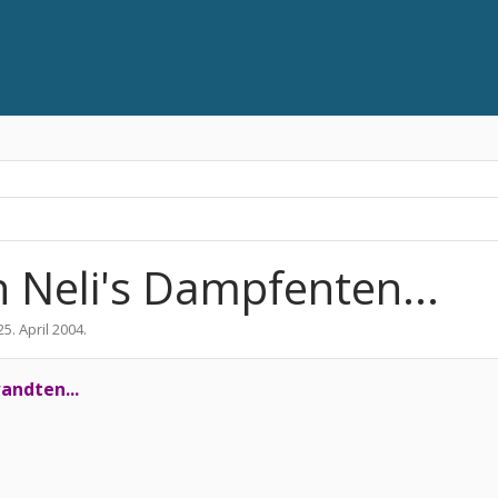
 Neli's Dampfenten...
25. April 2004
.
wandten...