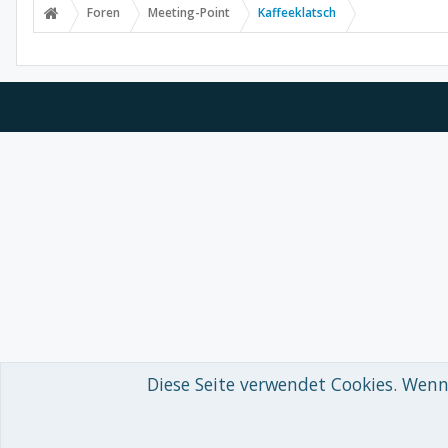
Foren
Meeting-Point
Kaffeeklatsch
Diese Seite verwendet Cookies. Wenn 
Forum software by XenForo™
© 2010-2018 XenForo Ltd.
-
Deutsch von
Some XenForo functionality crafted by
Audentio Design
.
Theme designed by
ThemeHouse
.