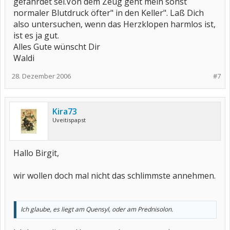
gefährdet sei.Von dem Zeug geht mein sonst
normaler Blutdruck öfter" in den Keller". Laß Dich
also untersuchen, wenn das Herzklopen harmlos ist,
ist es ja gut.
Alles Gute wünscht Dir
Waldi
28. Dezember 2006
#7
Kira73
Uveitispapst
Hallo Birgit,
wir wollen doch mal nicht das schlimmste annehmen.
Ich glaube, es liegt am Quensyl, oder am Prednisolon.