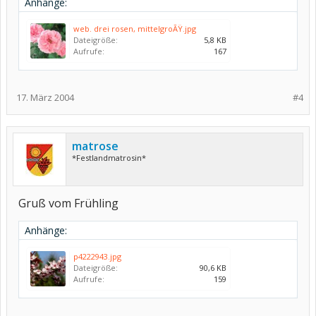
Anhänge:
web. drei rosen, mittelgroÃŸ.jpg
Dateigröße:
5,8 KB
Aufrufe:
167
17. März 2004
#4
matrose
*Festlandmatrosin*
Gruß vom Frühling
Anhänge:
p4222943.jpg
Dateigröße:
90,6 KB
Aufrufe:
159