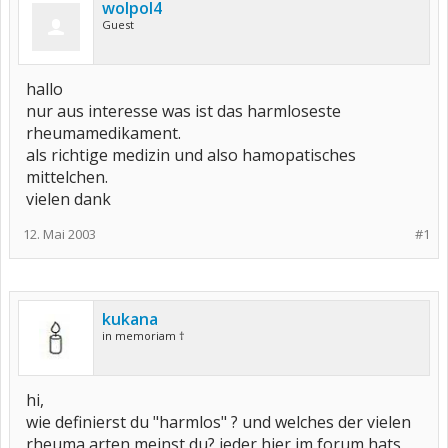
wolpol4
Guest
hallo
nur aus interesse was ist das harmloseste
rheumamedikament.
als richtige medizin und also hamopatisches
mittelchen.
vielen dank
12. Mai 2003
#1
kukana
in memoriam †
hi,
wie definierst du "harmlos" ? und welches der vielen
rheuma arten meinst du? jeder hier im forum hats