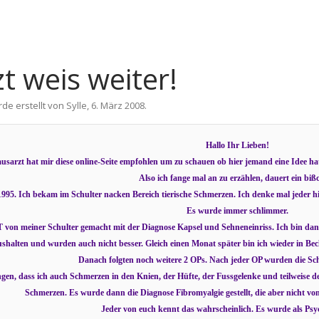
t weis weiter!
rde erstellt von
Sylle
,
6. März 2008
.
Hallo Ihr Lieben!
sarzt hat mir diese online-Seite empfohlen um zu schauen ob hier jemand eine Idee hat. E
Also ich fange mal an zu erzählen, dauert ein biß
 1995. Ich bekam im Schulter nacken Bereich tierische Schmerzen. Ich denke mal jeder
Es wurde immer schlimmer.
on meiner Schulter gemacht mit der Diagnose Kapsel und Sehneneinriss. Ich bin dan
shalten und wurden auch nicht besser. Gleich einen Monat später bin ich wieder in Becku
Danach folgten noch weitere 2 OPs. Nach jeder OP wurden die S
fangen, dass ich auch Schmerzen in den Knien, der Hüfte, der Fussgelenke und teilweis
Schmerzen. Es wurde dann die Diagnose Fibromyalgie gestellt, die aber nicht von
Jeder von euch kennt das wahrscheinlich. Es wurde als Psy