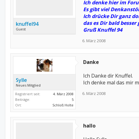
Ich denke hier im Foru
Es gibt viel Denkanst
Ich drücke Dir ganz do
das es Dir bald besser 
knuffel94
Gruß Knuffel 94
Guest
6. März 2008
Danke
Ich Danke dir Knuffel.
Sylle
Ich denke mal das mir m
Neues Mitglied
6. März 2008
Registriert seit:
4. März 2008
Beiträge:
5
Ort:
Schloß Holte
hallo