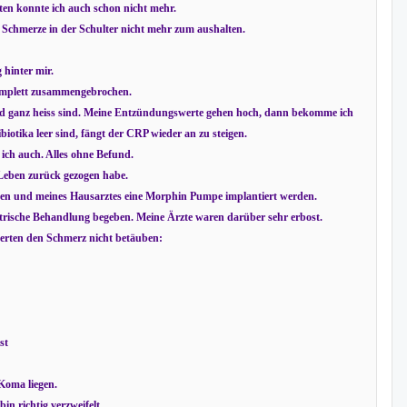
ten konnte ich auch schon nicht mehr.
 Schmerze in der Schulter nicht mehr zum aushalten.
 hinter mir.
komplett zusammengebrochen.
 und ganz heiss sind. Meine Entzündungswerte gehen hoch, dann bekomme ich
iotika leer sind, fängt der CRP wieder an zu steigen.
 ich auch. Alles ohne Befund.
m Leben zurück gezogen habe.
ten und meines Hausarztes eine Morphin Pumpe implantiert werden.
trische Behandlung begeben. Meine Ärzte waren darüber sehr erbost.
erten den Schmerz nicht betäuben:
st
Koma liegen.
n richtig verzweifelt.