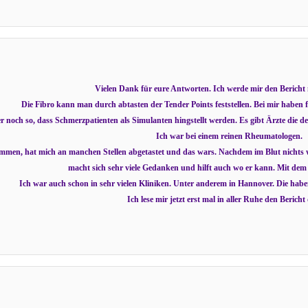
Vielen Dank für eure Antworten. Ich werde mir den Bericht 
Die Fibro kann man durch abtasten der Tender Points feststellen. Bei mir haben fas
er noch so, dass Schmerzpatienten als Simulanten hingstellt werden. Es gibt Ärzte die
Ich war bei einem reinen Rheumatologen.
men, hat mich an manchen Stellen abgetastet und das wars. Nachdem im Blut nichts wa
macht sich sehr viele Gedanken und hilft auch wo er kann. Mit dem
Ich war auch schon in sehr vielen Kliniken. Unter anderem in Hannover. Die habe
Ich lese mir jetzt erst mal in aller Ruhe den Bericht