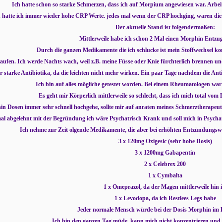
Ich hatte schon so starke Schmerzen, dass ich auf Morpium angewiesen war. Arbei
h hatte ich immer wieder hohe CRP Werte. jedes mal wenn der CRP hochging, waren die
Der aktuelle Stand ist folgendermaßen:
Mittlerweile habe ich schon 2 Mal einen Morphin Entzug
Durch die ganzen Medikamente die ich schlucke ist mein Stoffwechsel 
 laufen. Ich werde Nachts wach, weíl z.B. meine Füsse oder Knie fürchterlich brennen
 starke Antibiotika, da die leichten nicht mehr wirken. Ein paar Tage nachdem die Antib
Ich bin auf alles mögliche getestet worden. Bei einem Rheumatologen war
Es geht mir Körperlich mittlerweile so schlecht, dass ich mich total vo
in Dosen immer sehr schnell hochgehe, sollte mir auf anraten meines Schmerztherapeu
al abgelehnt mit der Begründung ich wäre Psychatrisch Krank und soll mich in Psycha
Ich nehme zur Zeit olgende Medikamente, die aber bei erhöhten Entzündungsw
3 x 120mg Oxigesic (sehr hohe Dosis)
3 x 1200mg Gabapentin
2 x Celebrex 200
1 x Cymbalta
1 x Omeprazol, da der Magen mittlerweile hin i
1 x Levodopa, da ich Restlees Legs habe
Jeder normale Mensch würde bei der Dosis Morphin im 
Ich bin den ganzen Tag müde, kann mich nicht konzentrieren und bi