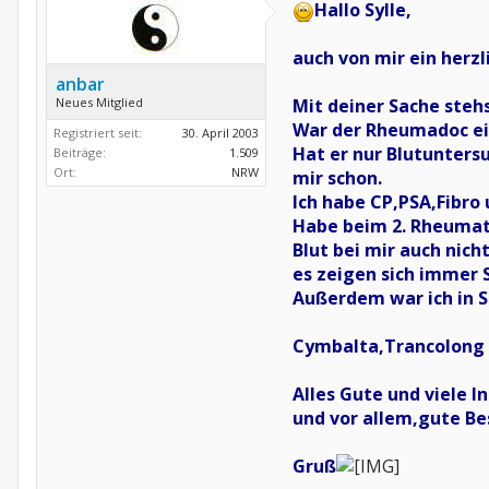
Hallo Sylle,
auch von mir ein herz
anbar
Neues Mitglied
Mit deiner Sache stehs
War der Rheumadoc ein
Registriert seit:
30. April 2003
Hat er nur Blutunters
Beiträge:
1.509
Ort:
NRW
mir schon.
Ich habe CP,PSA,Fibro 
Habe beim 2. Rheumatol
Blut bei mir auch nich
es zeigen sich immer 
Außerdem war ich in S
Cymbalta,Trancolong 
Alles Gute und viele I
und vor allem,gute Be
Gruß