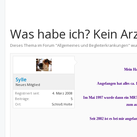
Was habe ich? Kein Arz
Dieses Thema im Forum "
Allgemeines und Begleiterkrankungen
" wu
Mein Hau
Sylle
Angefangen hat alles ca.
Neues Mitglied
Registriert seit:
4. März 2008
Im Mai 1997 wurde dann ein MRT v
Beiträge:
5
Ort:
Schloß Holte
zum au
Seit 2002 ist es bei mir ange