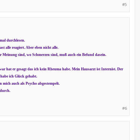
#5
mal durchlesen.
t alle reagiert. Aber eben nicht alle.
 der Meinung sind, wo Schmerzen sind, muß auch ein Befund dasein.
r hat er gesagt das ich kein Rheuma habe. Mein Hausarzt ist Internist. Der
 habe ich Glück gehabt.
n mich auch als Psycho abgestempelt.
 durch.
#6