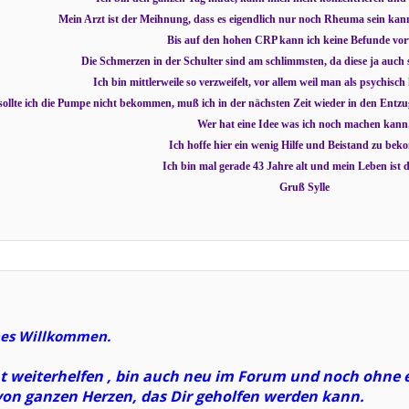
Mein Arzt ist der Meihnung, dass es eigendlich nur noch Rheuma sein kann.
Bis auf den hohen CRP kann ich keine Befunde vor
Die Schmerzen in der Schulter sind am schlimmsten, da diese ja auch s
Ich bin mittlerweile so verzweifelt, vor allem weil man als psychisch
sollte ich die Pumpe nicht bekommen, muß ich in der nächsten Zeit wieder in den Entzug.
Wer hat eine Idee was ich noch machen kann
Ich hoffe hier ein wenig Hilfe und Beistand zu be
Ich bin mal gerade 43 Jahre alt und mein Leben ist di
Gruß Sylle
ches Willkommen.
ht weiterhelfen , bin auch neu im Forum und noch ohne 
von ganzen Herzen, das Dir geholfen werden kann.