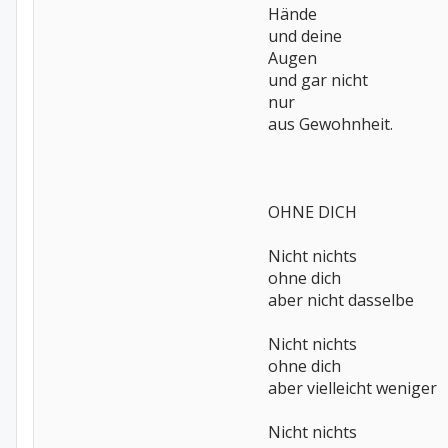
Hände
und deine
Augen
und gar nicht
nur
aus Gewohnheit.
OHNE DICH
Nicht nichts
ohne dich
aber nicht dasselbe
Nicht nichts
ohne dich
aber vielleicht weniger
Nicht nichts