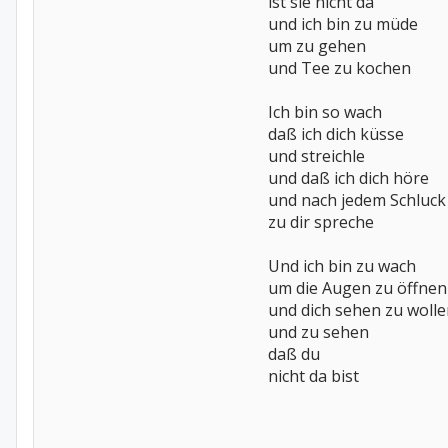
ist sie nicht da
und ich bin zu müde
um zu gehen
und Tee zu kochen
Ich bin so wach
daß ich dich küsse
und streichle
und daß ich dich höre
und nach jedem Schluck
zu dir spreche
Und ich bin zu wach
um die Augen zu öffnen
und dich sehen zu woll
und zu sehen
daß du
nicht da bist