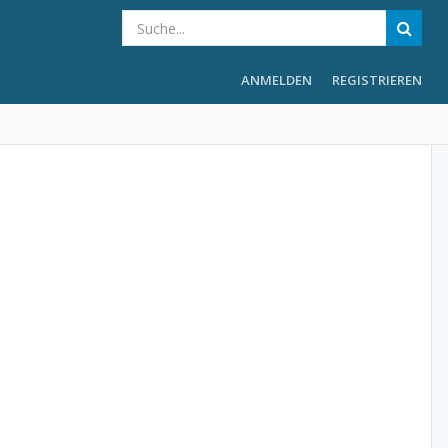
ANMELDEN
REGISTRIEREN