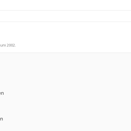
 Juni 2002
.
en
en