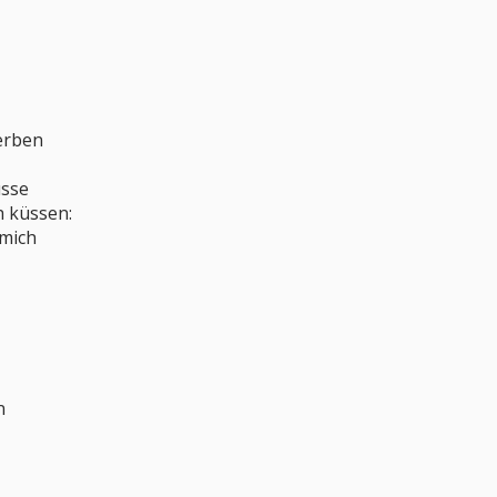
erben
üsse
h küssen:
 mich
n