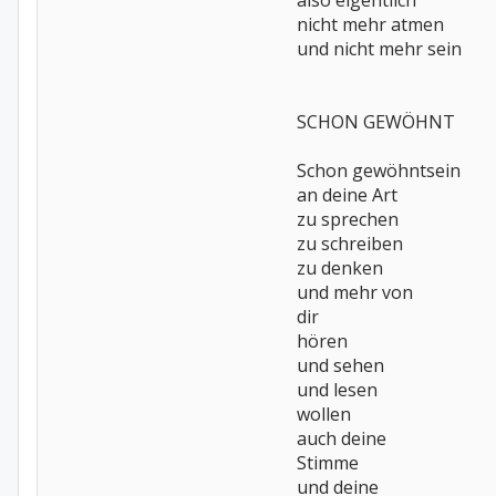
also eigentlich
nicht mehr atmen
und nicht mehr sein
SCHON GEWÖHNT
Schon gewöhntsein
an deine Art
zu sprechen
zu schreiben
zu denken
und mehr von
dir
hören
und sehen
und lesen
wollen
auch deine
Stimme
und deine