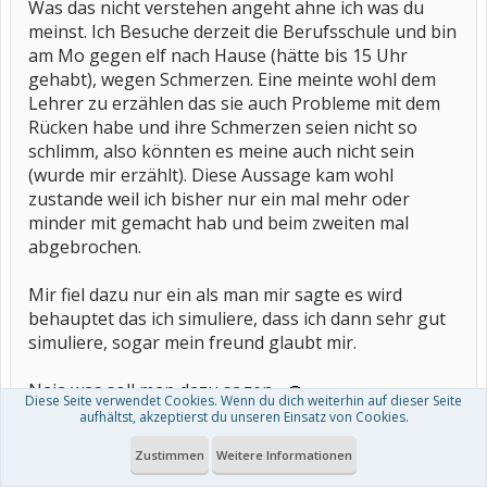
Was das nicht verstehen angeht ahne ich was du
meinst. Ich Besuche derzeit die Berufsschule und bin
am Mo gegen elf nach Hause (hätte bis 15 Uhr
gehabt), wegen Schmerzen. Eine meinte wohl dem
Lehrer zu erzählen das sie auch Probleme mit dem
Rücken habe und ihre Schmerzen seien nicht so
schlimm, also könnten es meine auch nicht sein
(wurde mir erzählt). Diese Aussage kam wohl
zustande weil ich bisher nur ein mal mehr oder
minder mit gemacht hab und beim zweiten mal
abgebrochen.
Mir fiel dazu nur ein als man mir sagte es wird
behauptet das ich simuliere, dass ich dann sehr gut
simuliere, sogar mein freund glaubt mir.
Naja was soll man dazu sagen....
Diese Seite verwendet Cookies. Wenn du dich weiterhin auf dieser Seite
aufhältst, akzeptierst du unseren Einsatz von Cookies.
Hauptsache mein neuer HA glaubt mir endlich (im
Zustimmen
Weitere Informationen
gegenteil zum alten) und meine Lehrer, sofern ich
mich für irgendwas entschuldige...