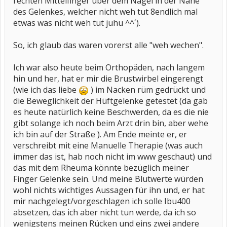
rechten Mittelfinger über dem Nagel in der Nähe
des Gelenkes, welcher nicht weh tut 8endlich mal
etwas was nicht weh tut juhu ^^´).
So, ich glaub das waren vorerst alle "weh wechen".
Ich war also heute beim Orthopäden, nach langem
hin und her, hat er mir die Brustwirbel eingerengt
(wie ich das liebe
) im Nacken rüm gedrückt und
die Beweglichkeit der Hüftgelenke getestet (da gab
es heute natürlich keine Beschwerden, da es die nie
gibt solange ich noch beim Arzt drin bin, aber wehe
ich bin auf der Straße ). Am Ende meinte er, er
verschreibt mit eine Manuelle Therapie (was auch
immer das ist, hab noch nicht im www geschaut) und
das mit dem Rheuma könnte bezüglich meiner
Finger Gelenke sein. Und meine Blutwerte würden
wohl nichts wichtiges Aussagen für ihn und, er hat
mir nachgelegt/vorgeschlagen ich solle Ibu400
absetzen, das ich aber nicht tun werde, da ich so
wenigstens meinen Rücken und eins zwei andere