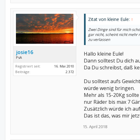
Zitat von kleine Eule:
↑
Zwei Dinge sind für mich scho
gar nicht, scheint nicht mehr
zu verlassen
josie16
Hallo kleine Eule!
PsA
Dann solltest Du dich a
Registriert seit:
16. Mai 2010
Da Du schreibst, daß ke
Beiträge:
2.372
Du solltest aufs Gewich
würde wenig bringen.
Mehr als 15-20Kg sollte 
nur Räder bis max 7 Gän
Zusätzlich würde ich au
Das ist das, was mir jet
15. April 2018