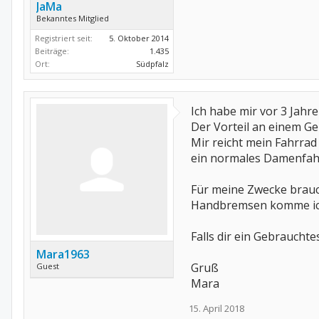
JaMa
Bekanntes Mitglied
Registriert seit:
5. Oktober 2014
Beiträge:
1.435
Ort:
Südpfalz
Ich habe mir vor 3 Jahr
Der Vorteil an einem Geb
Mir reicht mein Fahrrad
ein normales Damenfah
Für meine Zwecke brauch
Handbremsen komme ich 
Falls dir ein Gebraucht
Mara1963
Gruß
Guest
Mara
15. April 2018