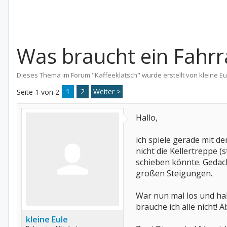
Was braucht ein Fahrra
Dieses Thema im Forum "
Kaffeeklatsch
" wurde erstellt von
kleine Eu
1
2
Weiter >
Seite 1 von 2
Hallo,
ich spiele gerade mit d
nicht die Kellertreppe (
schieben könnte. Gedach
großen Steigungen.
War nun mal los und ha
brauche ich alle nicht! 
kleine Eule