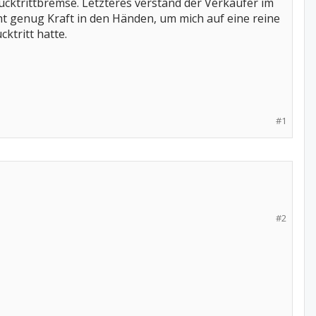
Rücktrittbremse. Letzteres verstand der Verkäufer im
cht genug Kraft in den Händen, um mich auf eine reine
ktritt hatte.
#1
#2