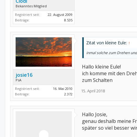
Clödi
Bekanntes Mitglied
Registriert seit:
22. August 2009
Beiträge:
8.535
Zitat von kleine Eule:
↑
inmal solche zum Drehen und 
Hallo kleine Eule!
ich komme mit den Drehg
josie16
zum Schalten
PsA
Registriert seit:
16. Mai 2010
15. April 2018
Beiträge:
2.372
Hallo Josie,
genau deshalb meine Fr
später so viel besser wi