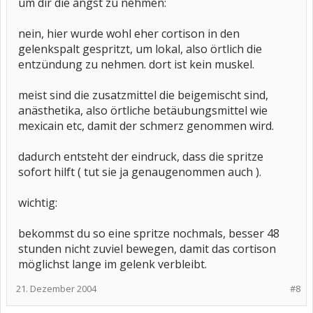
um dir die angst zu nehmen:
übrigens klasse geholfen) es wäre nett, wenn du mir
hier auf die sprünge helfen könntest, ich habe eben doch nur ein
laienhaftes
nein, hier wurde wohl eher cortison in den
verständnis.
gelenkspalt gespritzt, um lokal, also örtlich die
lg marie
entzündung zu nehmen. dort ist kein muskel.
meist sind die zusatzmittel die beigemischt sind,
anästhetika, also örtliche betäubungsmittel wie
mexicain etc, damit der schmerz genommen wird.
dadurch entsteht der eindruck, dass die spritze
sofort hilft ( tut sie ja genaugenommen auch ).
wichtig:
bekommst du so eine spritze nochmals, besser 48
stunden nicht zuviel bewegen, damit das cortison
möglichst lange im gelenk verbleibt.
21. Dezember 2004
#8