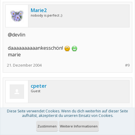
Marie2
nobody is perfect ;)
@devlin
daaaaaaaaaankesschön!
marie
21. Dezember 2004
#9
cpeter
Guest
Hi Marie2,
Diese Seite verwendet Cookies. Wenn du dich weiterhin auf dieser Seite
aufhältst, akzeptierst du unseren Einsatz von Cookies.
Cortison-Spritzen in ein Gelenk (intraartikuläre
Zustimmen
Weitere Informationen
Gabe) oder Cortison-Kurzinfusionen in eine Vene