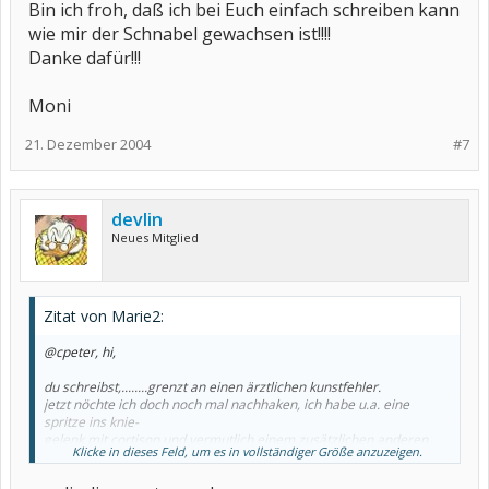
Bin ich froh, daß ich bei Euch einfach schreiben kann
wie mir der Schnabel gewachsen ist!!!!
Danke dafür!!!
Moni
21. Dezember 2004
#7
devlin
Neues Mitglied
Zitat von Marie2:
@cpeter, hi,
du schreibst,........grenzt an einen ärztlichen kunstfehler.
jetzt nöchte ich doch noch mal nachhaken, ich habe u.a. eine
spritze ins knie-
gelenk mit cortison und vermutlich einem zusätzlichen anderen
Klicke in dieses Feld, um es in vollständiger Größe anzuzeigen.
mittel bekommen. wäre das intramuskulär? dass das ein
kunstfehler sein soll, habe ich noch nie gehört. (die spritze hat