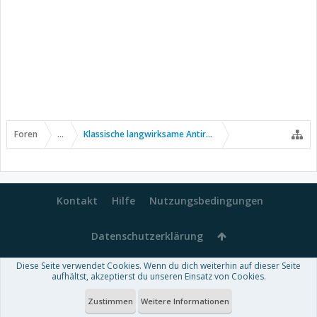
Foren
...
Klassische langwirksame Antirheumatika
Kontakt
Hilfe
Nutzungsbedingungen
Datenschutzerklärung
Diese Seite verwendet Cookies. Wenn du dich weiterhin auf dieser Seite
Forum software by XenForo™
aufhältst, akzeptierst du unseren Einsatz von Cookies.
-
Deutsch von xenDach
Some XenForo functionality crafted by
Audentio Design
.
Theme designed by
ThemeHouse
.
Zustimmen
Weitere Informationen