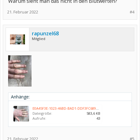
Warum sieht man das nicht in den Blutwerten?
21. Februar 2022
#4
rapunzel68
Mitglied
Anhänge:
E0A45F3E-1023-46BD-BAD1-DDF3FC689DC3.jpeg
Dateigröße:
583,6 KB
Aufrufe:
43
21. Februar 2022
#5