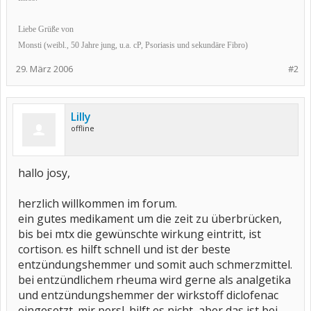
Liebe Grüße von
Monsti (weibl., 50 Jahre jung, u.a. cP, Psoriasis und sekundäre Fibro)
29. März 2006
#2
Lilly
offline
hallo josy,
herzlich willkommen im forum.
ein gutes medikament um die zeit zu überbrücken,
bis bei mtx die gewünschte wirkung eintritt, ist
cortison. es hilft schnell und ist der beste
entzündungshemmer und somit auch schmerzmittel.
bei entzündlichem rheuma wird gerne als analgetika
und entzündungshemmer der wirkstoff diclofenac
eingesetzt. mir persl. hilft es nicht, aber das ist bei