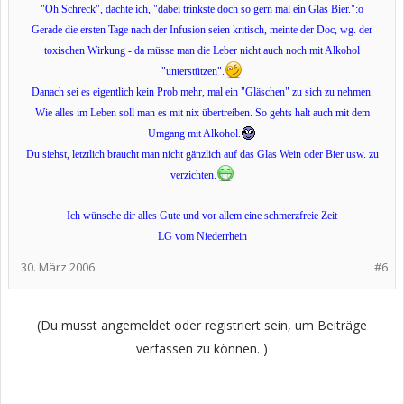
"Oh Schreck", dachte ich, "dabei trinkste doch so gern mal ein Glas Bier.":o
Gerade die ersten Tage nach der Infusion seien kritisch, meinte der Doc, wg. der
toxischen Wirkung - da müsse man die Leber nicht auch noch mit Alkohol
"unterstützen".
Danach sei es eigentlich kein Prob mehr, mal ein "Gläschen" zu sich zu nehmen.
Wie alles im Leben soll man es mit nix übertreiben. So gehts halt auch mit dem
Umgang mit Alkohol.
Du siehst, letztlich braucht man nicht gänzlich auf das Glas Wein oder Bier usw. zu
verzichten.
Ich wünsche dir alles Gute und vor allem eine schmerzfreie Zeit
LG vom Niederrhein
30. März 2006
#6
(Du musst angemeldet oder registriert sein, um Beiträge
verfassen zu können. )