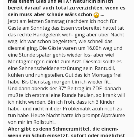
mal einem Glas und MTX? Natürlcih bin ich
bereit darauf auch total zu verzichten, wenn es
sein muss-aber schade wärs schon
....
Jetzt am letzten Samstag (nachdem ich noch für
Gäste am Sonntag das Essen vorbereitet hatte) tat
das rechte Handgelenk weh- ging aber über Nacht
weg. Ich war schon begeistert, wie schnell das
diesmal ging. Die Gäste waren um 16.00h weg und
eine Stunde später gehts wieder los- aber wie!
Montagmorgen direkt zum Arzt. Diesmal sollte es
eine Sehnenscheidenentzünung sein. Rantudil,
kühlen und ruhigstellen. Gut das ich Montags frei
habe. Bis Dienstag morgen bin ich wieder fit....
Und dann abends der 37° Beitrag im ZDF- danach
mußte ich erstmal eine Runde heulen, so krank will
ich nicht werden. Bin ich froh, dass ich 3 Kinder
habe- und nicht mit der Problematik acuh ncoh zu
tun habe. Heute Nacht hatte ich prompt Alpträume
von mir im Rollstuhl...
Aber gibt es denn Schmerzmittel, die einem-
wenn ein Schub einsetzt- sofort oder möglichst