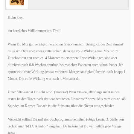
Huhu josy,
ein herzliches Willkommen aus Tirol!
Wenn Du Mtx gut verträgst: herzlichen Glückwunsch! Bezüglich des Zeitrahmens
muss ich Dich aber etwas enttäuschen, denn die volle Wirkung von Mtx ist im
Durchschnitt erst nach ca. 4 Monaten zu erwarten. Erste Wirkungen sind aber
durchaus nach 6-8 Wochen spürbar, bei manchen Patienten auch schon früher. Ich
spürte eine erste Wirkung (etwas verkürzte Morgensteifigkeit) bereits nach knapp 1
Monat. Die volle Wirkung war nach 4 Monaten da.
Unter Mtx kannst Du sehr wohl (moderat) Wein trinken, allerdings nicht in den
ersten beiden Tagen nach der wöchentlichen Einnahme/Spritze. Mtx verbleibt rd. 48
Stunden im Körper. Danach ist die Substanz über die Nieren ausgeschieden.
Vielleicht solltest Du mal das Suchprogramm bemühen (obige Leiste, 3. Stelle von
rechts) und "MTX Alkohol" eingeben. Da bekommst Du vermutlich jede Menge
Infos.