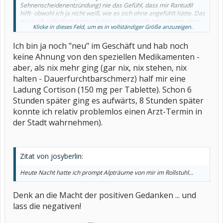
Sehnenscheidenentzündung) nie das Gefühl, dass mir Rantudil
hilft- obwohl ich ja nicht weiß, wie es sich ohne angefühlt hätte. Das
muss ich unbedingt beim nächsten Arztbesuch ansprechen, denn
Klicke in dieses Feld, um es in vollständiger Größe anzuzeigen.
wenn ich arbeiten muss- brauch ich ein schnell wirkendes Mittel!
Wem hat was geholfen?
Ich bin ja noch "neu" im Geschäft und hab noch
keine Ahnung von den speziellen Medikamenten -
aber, als nix mehr ging (gar nix, nix stehen, nix
halten - Dauerfurchtbarschmerz) half mir eine
Ladung Cortison (150 mg per Tablette). Schon 6
Stunden später ging es aufwärts, 8 Stunden später
konnte ich relativ problemlos einen Arzt-Termin in
der Stadt wahrnehmen).
Zitat von josyberlin:
Heute Nacht hatte ich prompt Alpträume von mir im Rollstuhl...
Denk an die Macht der positiven Gedanken ... und
lass die negativen!