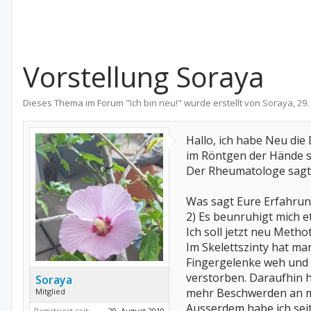
Vorstellung Soraya
Dieses Thema im Forum "
Ich bin neu!
" wurde erstellt von
Soraya
,
29.
Hallo, ich habe Neu die
im Röntgen der Hände s
Der Rheumatologe sagte,
Was sagt Eure Erfahrun
2) Es beunruhigt mich e
Ich soll jetzt neu Metho
Im Skelettszinty hat man
Fingergelenke weh und i
verstorben. Daraufhin ha
Soraya
mehr Beschwerden an m
Mitglied
Ausserdem habe ich sei
Registriert seit:
29. August 2019