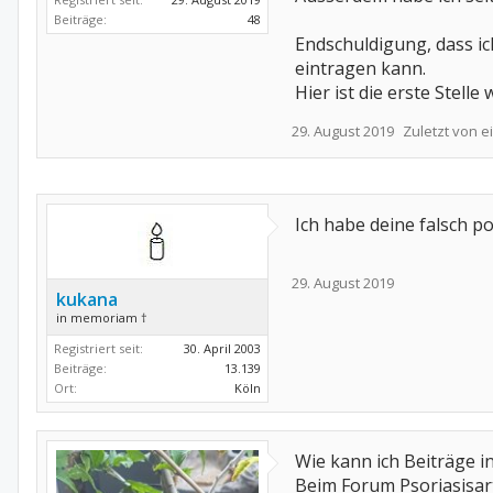
Beiträge:
48
Endschuldigung, dass ic
eintragen kann.
Hier ist die erste Stell
29. August 2019
Zuletzt von 
Ich habe deine falsch p
29. August 2019
kukana
in memoriam †
Registriert seit:
30. April 2003
Beiträge:
13.139
Ort:
Köln
Wie kann ich Beiträge i
Beim Forum Psoriasisarth