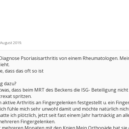
 August 2019
.
 Diagnose Psoriasisarthritis von einem Rheumatologen. Mein
ieht.
 dass das oft so ist
g dazu?
twas, dass beim MRT des Beckens die ISG- Beteiligung nicht 
trexat spritzen.
 aktive Arthritis an Fingergelenken festgestellt u. ein Fing
ch fühle mich sehr unwohl damit und möchte natürlich nicht 
tte ich plötzlich, jetzt seit fast einem Jahr hartnäckig an 
ehreren Fingergelenken.
t mehreren Monaten mit den Knien.Mein Orthopäde hat sie d