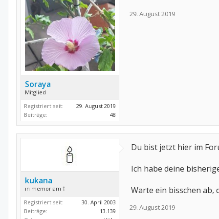
29. August 2019
Soraya
Mitglied
Registriert seit:
29. August 2019
Beiträge:
48
Du bist jetzt hier im Fo
Ich habe deine bisherig
kukana
in memoriam †
Warte ein bisschen ab,
Registriert seit:
30. April 2003
29. August 2019
Beiträge:
13.139