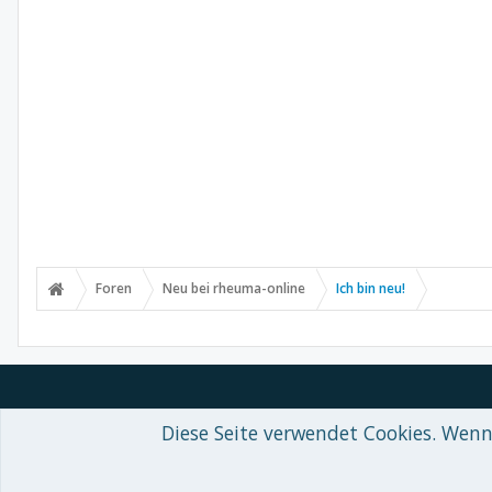
Foren
Neu bei rheuma-online
Ich bin neu!
Diese Seite verwendet Cookies. Wenn 
Forum software by XenForo™
© 2010-2018 XenForo Ltd.
-
Deutsch von
Some XenForo functionality crafted by
Audentio Design
.
Theme designed by
ThemeHouse
.