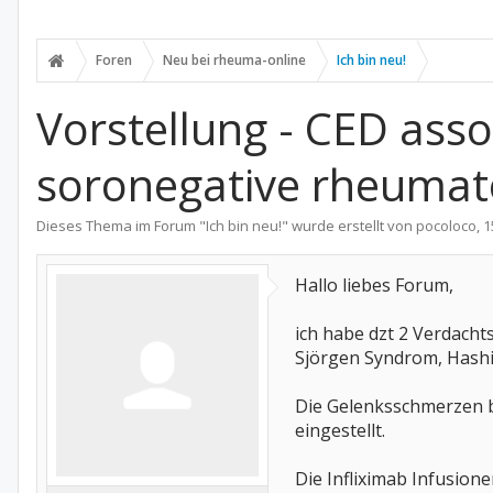
Foren
Neu bei rheuma-online
Ich bin neu!
Vorstellung - CED asso
soronegative rheumato
Dieses Thema im Forum "
Ich bin neu!
" wurde erstellt von
pocoloco
,
1
Hallo liebes Forum,
ich habe dzt 2 Verdacht
Sjörgen Syndrom, Hashi
Die Gelenksschmerzen b
eingestellt.
Die Infliximab Infusione