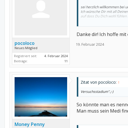
sei herzlich willkommen bei 
Ich wünsche Dir mit all Deine
auf dass Du Dich wohl fühlen 
Liebe Grüße von cat
Danke dir! Ich hoffe mit
pocoloco
19. Februar 2024
Neues Mitglied
Registriert seit:
4. Februar 2024
Beiträge:
11
Zitat von pocoloco:
↑
Versuchsstadium".;-)
So könnte man es nenn
Man muss sein Medi fin
Money Penny