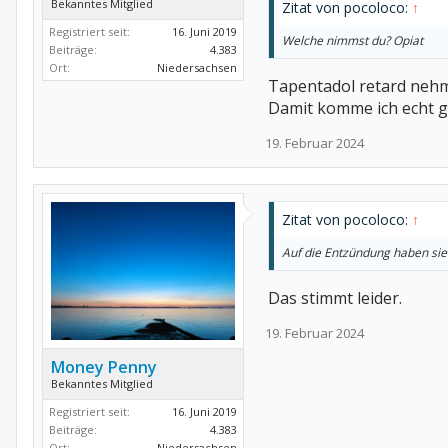
Bekanntes Mitglied
Zitat von pocoloco:
↑
Registriert seit:
16. Juni 2019
Welche nimmst du? Opiat
Beiträge:
4.383
Ort:
Niedersachsen
Tapentadol retard nehm
Damit komme ich echt gu
19. Februar 2024
Zitat von pocoloco:
↑
Auf die Entzündung haben sie 
Das stimmt leider.
19. Februar 2024
Money Penny
Bekanntes Mitglied
Registriert seit:
16. Juni 2019
Beiträge:
4.383
Ort:
Niedersachsen