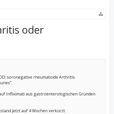
ritis oder
DD: soronegative rheumatoide Arthritis.
munes".
auf Infliximab aus gastroenterologischen Gründen
bstand jetzt auf 4 Wochen verkürzt.