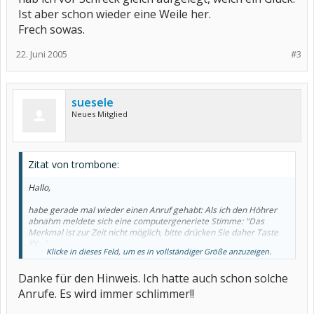
Ist aber schon wieder eine Weile her.
Frech sowas.
22. Juni 2005
#3
suesele
Neues Mitglied
Zitat von trombone:
Hallo,
habe gerade mal wieder einen Anruf gehabt: Als ich den Höhrer
abnahm meldete sich eine computergeneriete Stimme: "Das
Merkmal ist zur Zeit nicht möglich, bitte drücken Sie daher Taste
XY..."
Klicke in dieses Feld, um es in vollständiger Größe anzuzeigen.
Nur nochmal zur Wahnung (habe ich in der letzten Zeit in einer
Bitte nicht diese Taste
Computerzeitschrift gelesen):
Danke für den Hinweis. Ich hatte auch schon solche
drücken!!!!
Anrufe. Es wird immer schlimmer!!
Dadurch wird die Verbindung (es ist eine R-Verbindung) ins
Ausland weitergeleitet - dadurch können Minutenpreise von bis zu