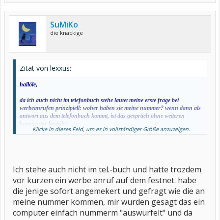
SuMiKo
die knackige
Zitat von lexxus:
hallöle,
da ich auch nicht im telefonbuch stehe lautet meine erste frage bei
werbeanrufen prinzipiell: woher haben sie meine nummer? wenn dann als
antwort aus dem telefonbuch kommt, ist das gespräch ohne weiteren
kommentar beendet.
Klicke in dieses Feld, um es in vollständiger Größe anzuzeigen.
hab leider auch noch ne alte telefonanlage und kann mir auch keine neue
leisten, insofern muss ich wohl mit dem überraschungseffekt leben wenn
ich ans telefon gehe.
liebe grüsse
Ich stehe auch nicht im tel.-buch und hatte trozdem
lexxus
vor kurzen ein werbe anruf auf dem festnet. habe
die jenige sofort angemekert und gefragt wie die an
meine nummer kommen, mir wurden gesagt das ein
computer einfach nummerm "auswürfelt" und da