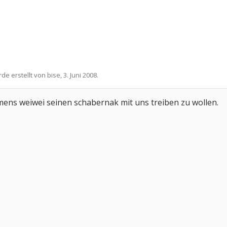
rde erstellt von
bise
,
3. Juni 2008
.
amens weiwei seinen schabernak mit uns treiben zu wollen.