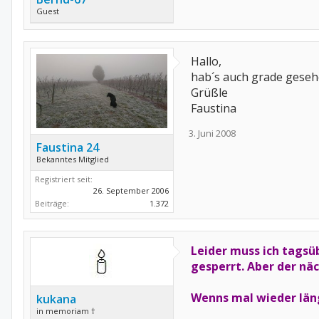
Guest
Hallo,
hab´s auch grade gesehe
Grüßle
Faustina
3. Juni 2008
Faustina 24
Bekanntes Mitglied
Registriert seit:
26. September 2006
Beiträge:
1.372
Leider muss ich tagsüb
gesperrt. Aber der näc
Wenns mal wieder länge
kukana
in memoriam †