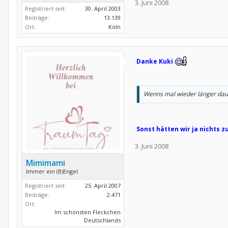
3. Juni 2008
Registriert seit:
30. April 2003
Beiträge:
13.139
Ort:
Köln
Danke Kuki
Wenns mal wieder länger dauert
Sonst hätten wir ja nichts
3. Juni 2008
Mimimami
Immer ein (B)Engel
Registriert seit:
25. April 2007
Beiträge:
2.471
Ort:
Im schönsten Fleckchen
Deutschlands