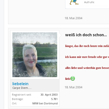
Aufrufe:
18. Mai 2004
weiß ich doch schon...
längst, das ihr euch heute rein zufä
ich kann mir eure freude sehr gut 
alles liebe und weiterhin gute bes
liebi
liebelein
18. Mai 2004
Carpe Diem.....
Registriert seit:
30. April 2003
Beiträge:
5.781
Ort:
NRW bei Dortmund