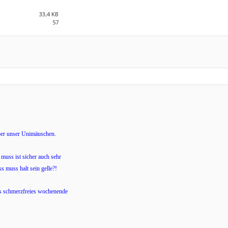
33,4 KB
57
ber unser Unimäuschen.
muss ist sicher auch sehr
s muss halt sein gelle?!
es schmerzfreies wochenende