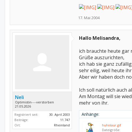
17. Mai 2004
Hallo Melisandra,
ich brauchte heute gar
Grüße auszurichten,
ich hab sie ganz zufälli
sehr eilig, weil heute i
Aber wir haben doch n
Ich soll natürlich auch 
Am Montag will sie wied
Neli
mehr von ihr.
Optimistin----verstorben
21.05.2026
Anhänge:
Registriert seit:
30. April 2003
Beiträge:
11.747
Ort:
Rheinland
huhnlaur.gif
Dateigröße: