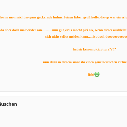
cke im mom nicht so ganz gackernde huhnerl einen lieben gruß.hoffe, die op war ein erfo
a aber doch mal wieder ran............nun gut,virus macht pici nix, wenn dieser ausbleib
sich nicht selbst melden kann......ist doch doooooooooo
hat sie keinen picidottore????
nun denn in diesem sinne ihr einen ganz herzlichen virtue
liebi
äuschen