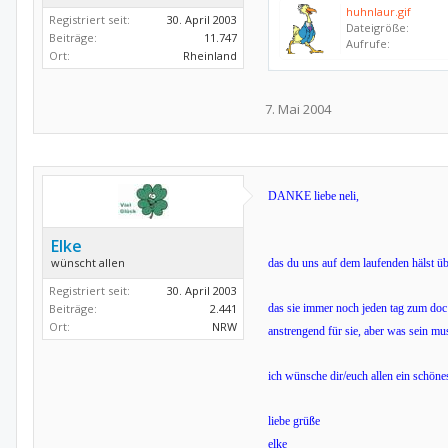
huhnlaur.gif
Registriert seit:
30. April 2003
Dateigröße:
Beiträge:
11.747
Aufrufe:
Ort:
Rheinland
7. Mai 2004
DANKE liebe neli,
Elke
wünscht allen
das du uns auf dem laufenden hälst ü
Registriert seit:
30. April 2003
Beiträge:
2.441
das sie immer noch jeden tag zum doc 
Ort:
NRW
anstrengend für sie, aber was sein mus
ich wünsche dir/euch allen ein schön
liebe grüße
elke