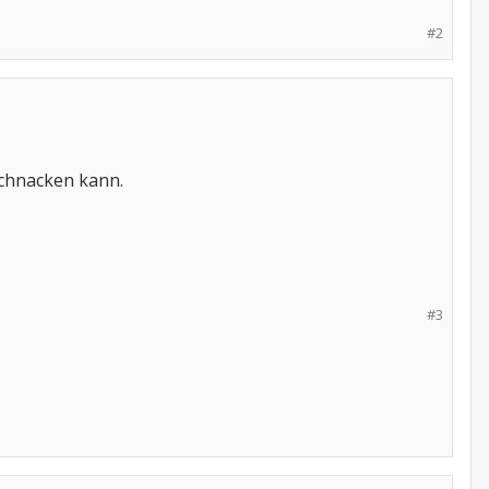
#2
 schnacken kann.
#3