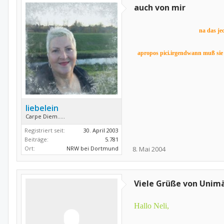
auch von mir
na das je
apropos pici.irgendwann muß sie d
liebelein
Carpe Diem.....
Registriert seit:
30. April 2003
Beiträge:
5.781
Ort:
NRW bei Dortmund
8. Mai 2004
Viele Grüße von Unim
Hallo Neli,