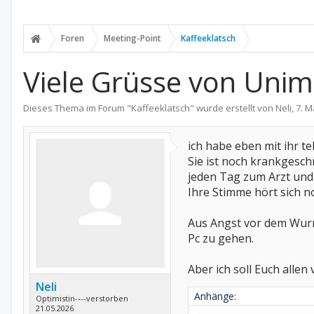
Foren
Meeting-Point
Kaffeeklatsch
Viele Grüsse von Uni
Dieses Thema im Forum "
Kaffeeklatsch
" wurde erstellt von
Neli
,
7. M
ich habe eben mit ihr te
Sie ist noch krankgesc
jeden Tag zum Arzt un
Ihre Stimme hört sich n
Aus Angst vor dem Wurm
Pc zu gehen.
Aber ich soll Euch allen 
Neli
Anhänge:
Optimistin----verstorben
21.05.2026