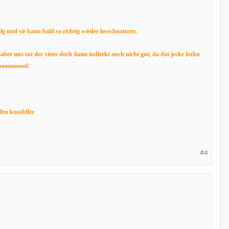
lg und sie kann bald so richtig wieder losschnattern.
t.aber uns tut der virus doch dann indirekt auch nicht gut, da dat jecke huhn
oooooooooof.
llen knuddler
#4