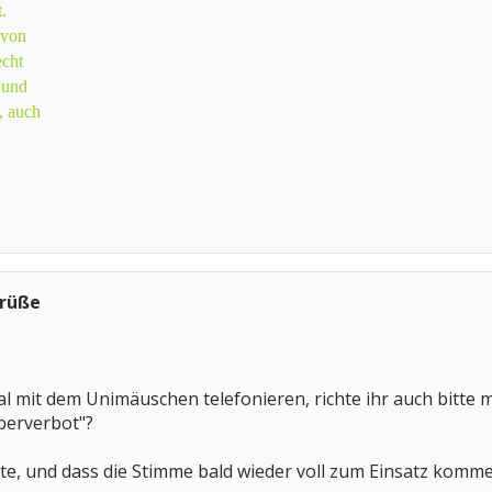
.
 von
echt
 und
n, auch
Grüße
mal mit dem Unimäuschen telefonieren, richte ihr auch bit
perverbot"?
ute, und dass die Stimme bald wieder voll zum Einsatz komme