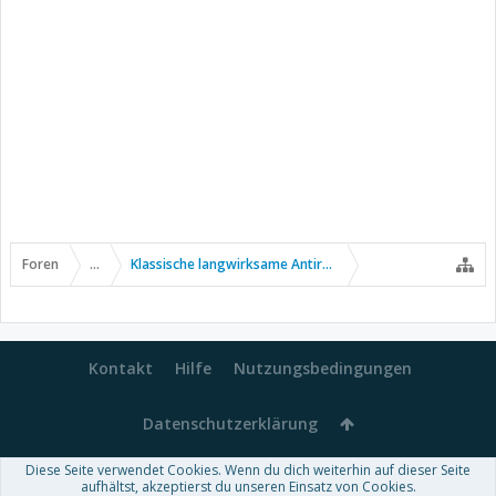
Foren
...
Klassische langwirksame Antirheumatika
Kontakt
Hilfe
Nutzungsbedingungen
Datenschutzerklärung
Diese Seite verwendet Cookies. Wenn du dich weiterhin auf dieser Seite
Forum software by XenForo™
aufhältst, akzeptierst du unseren Einsatz von Cookies.
-
Deutsch von xenDach