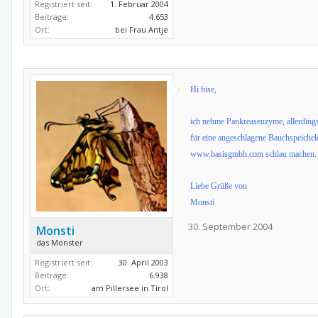
Registriert seit:
1. Februar 2004
Beiträge:
4.653
Ort:
bei Frau Antje
Hi bise,
ich nehme Pankreasenzyme, allerdings 
für eine angeschlagene Bauchspeichel
www.basisgmbh.com
schlau machen.
Liebe Grüße von
Monsti
30. September 2004
Monsti
das Monster
Registriert seit:
30. April 2003
Beiträge:
6.938
Ort:
am Pillersee in Tirol