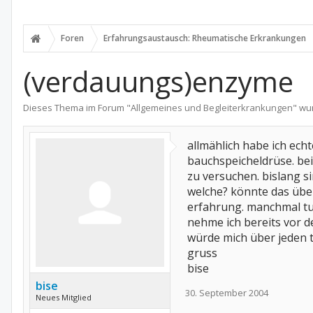
Foren
Erfahrungsaustausch: Rheumatische Erkrankungen
(verdauungs)enzyme
Dieses Thema im Forum "
Allgemeines und Begleiterkrankungen
" wu
allmählich habe ich ech
bauchspeicheldrüse. bei
zu versuchen. bislang s
welche? könnte das über
erfahrung. manchmal tut
nehme ich bereits vor d
würde mich über jeden t
gruss
bise
bise
30. September 2004
Neues Mitglied