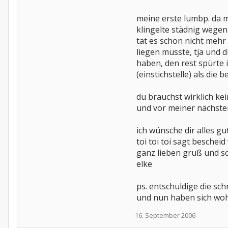
meine erste lumbp. da mu
klingelte städnig wegen 
tat es schon nicht mehr 
liegen musste, tja und d
haben, den rest spürte 
(einstichstelle) als di
du brauchst wirklich ke
und vor meiner nächsten
ich wünsche dir alles gut
toi toi toi sagt beschei
ganz lieben gruß und 
elke
ps. entschuldige die sc
und nun haben sich wohl
16. September 2006