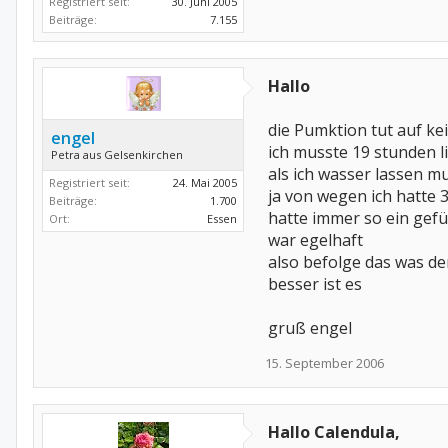
Registriert seit:
30. Juni 2005
Beiträge:
7.155
Hallo
die Pumktion tut auf ke
engel
ich musste 19 stunden l
Petra aus Gelsenkirchen
als ich wasser lassen m
Registriert seit:
24. Mai 2005
ja von wegen ich hatte
Beiträge:
1.700
hatte immer so ein gef
Ort:
Essen
war egelhaft
also befolge das was de
besser ist es
gruß engel
15. September 2006
Hallo Calendula,