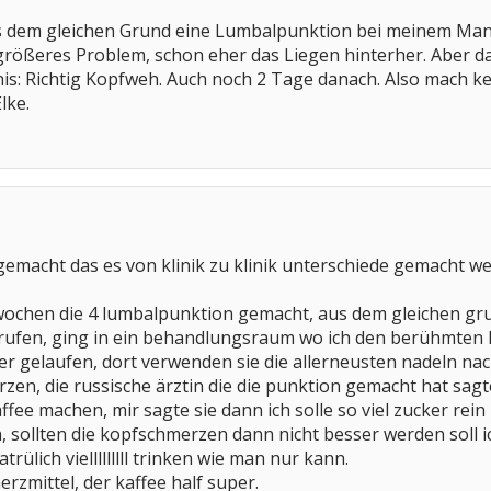
 dem gleichen Grund eine Lumbalpunktion bei meinem Mann
 größeres Problem, schon eher das Liegen hinterher. Aber da
: Richtig Kopfweh. Auch noch 2 Tage danach. Also mach kei
lke.
gemacht das es von klinik zu klinik unterschiede gemacht we
 wochen die 4 lumbalpunktion gemacht, aus dem gleichen grun
erufen, ging in ein behandlungsraum wo ich den berühmten
er gelaufen, dort verwenden sie die allerneusten nadeln n
zen, die russische ärztin die die punktion gemacht hat sagte
fee machen, mir sagte sie dann ich solle so viel zucker rein
n, sollten die kopfschmerzen dann nicht besser werden soll 
trülich vielllllllll trinken wie man nur kann.
rzmittel, der kaffee half super.