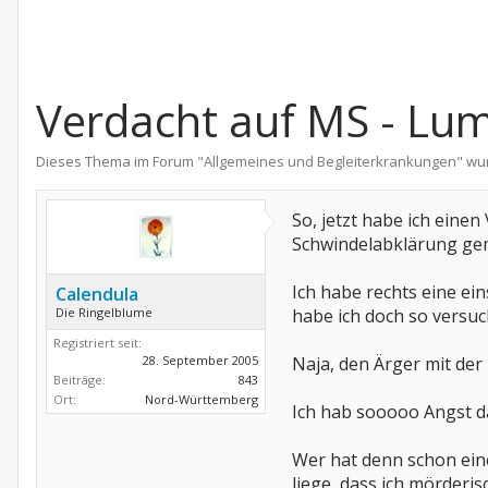
Verdacht auf MS - Lu
Dieses Thema im Forum "
Allgemeines und Begleiterkrankungen
" wu
So, jetzt habe ich einen
Schwindelabklärung gem
Ich habe rechts eine ei
Calendula
Die Ringelblume
habe ich doch so versu
Registriert seit:
28. September 2005
Naja, den Ärger mit der
Beiträge:
843
Ort:
Nord-Württemberg
Ich hab sooooo Angst da
Wer hat denn schon eine
liege, dass ich mörderi