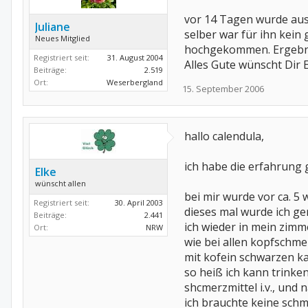
vor 14 Tagen wurde aus
Juliane
selber war für ihn kein
Neues Mitglied
hochgekommen. Ergebnis
Registriert seit:
31. August 2004
Alles Gute wünscht Dir E
Beiträge:
2.519
Ort:
Weserbergland
15. September 2006
hallo calendula,
ich habe die erfahrung 
Elke
wünscht allen
bei mir wurde vor ca. 5
Registriert seit:
30. April 2003
dieses mal wurde ich g
Beiträge:
2.441
ich wieder in mein zimm
Ort:
NRW
wie bei allen kopfschmer
mit kofein schwarzen kaf
so heiß ich kann trinke
shcmerzmittel i.v., und na
ich brauchte keine schme