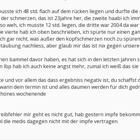
sste ich 48 std. flach auf dem rücken liegen und durfte die b
der schmerzen, das ist 23jahre her, die zweite haabi ich im
so weh, ich musste 12 std. liegen, die dritte war 2004 da wa
ie vierte hab ich oben beschrieben, ich spürte nur einen gan
ich gar nicht, was außer den kopfschmerzen noch zu spüren 
e betäubung nachliess, aber glaub mir das ist nix gegen unse
inen bammel davor haben, es hat sich in den letzten jahren s
 lbp hab ich auch keine angst mehr, zumal ich weiß das si
e und vor allem das dass ergebniss negativ ist, du schaffst das 
d wann dein termin ist und alles daumen werden für dich gedrü
schönes wochenende
hreibfehler mir geht es nicht gut, hab gestern impfe bekomme
 die medis dagegen nicht mit der impfe vertragen.