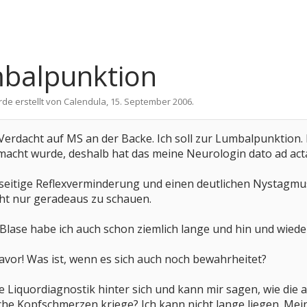
mbalpunktion
rde erstellt von
Calendula
,
15. September 2006
.
 Verdacht auf MS an der Backe. Ich soll zur Lumbalpunktion. 
acht wurde, deshalb hat das meine Neurologin dato ad acta
nseitige Reflexverminderung und einen deutlichen Nystagmus (
cht nur geradeaus zu schauen.
 Blase habe ich auch schon ziemlich lange und hin und wiede
vor! Was ist, wenn es sich auch noch bewahrheitet?
 Liquordiagnostik hinter sich und kann mir sagen, wie die a
sche Kopfschmerzen kriege? Ich kann nicht lange liegen. Me