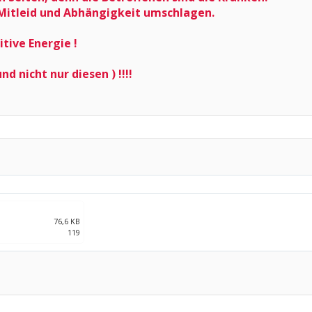
 Mitleid und Abhängigkeit umschlagen.
itive Energie !
d nicht nur diesen ) !!!!
76,6 KB
119