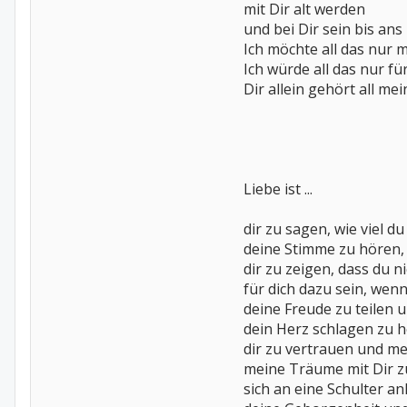
mit Dir alt werden
und bei Dir sein bis ans
Ich möchte all das nur mi
Ich würde all das nur für
Dir allein gehört all mei
Liebe ist ...
dir zu sagen, wie viel d
deine Stimme zu hören,
dir zu zeigen, dass du ni
für dich dazu sein, wenn
deine Freude zu teilen u
dein Herz schlagen zu 
dir zu vertrauen und m
meine Träume mit Dir zu
sich an eine Schulter a