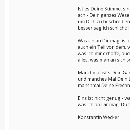
Ist es Deine Stimme, si
ach - Dein ganzes Wesen
um Dich zu beschreiben
besser sag ich schlicht: I
Was ich an Dir mag, ist
auch ein Teil von dem, w
was ich mir erhoffe, auc
alles, was man an sich s
Manchmal ist's Dein Ga
und manches Mal Dein 
manchmal Deine Frechhe
Eins ist nicht genug - w
was ich an Dir mag: Du t
Konstantin Wecker