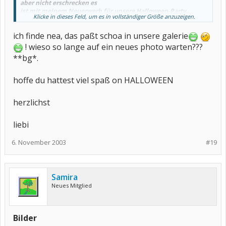
aber nicht erschrecken es
ist mit meinem Neuerwerb für unsere Halloween-Party.
Klicke in dieses Feld, um es in vollständiger Größe anzuzeigen.
Wenn ich mal ein hübscheres Foto von mir habe, werde ich es
ich finde nea, das paßt schoa in unsere galerie
in die Galerie geben.
! wieso so lange auf ein neues photo warten???
So long
**bg*.
Nea
Na....symphatisch nicht?
hoffe du hattest viel spaß on HALLOWEEN
herzlichst
liebi
6. November 2003
#19
Samira
Neues Mitglied
Bilder