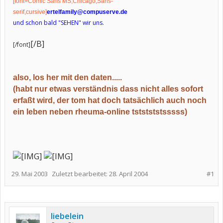
[font=Comic Sans MS,Chicago,Sans-
serif,cursive]
ertelfamily@compuserve.de
und schon bald "SEHEN" wir uns.
[/B]
[/font]
also, los her mit den daten.....
(habt nur etwas verständnis dass nicht alles sofort
erfaßt wird, der tom hat doch tatsächlich auch noch
ein leben neben rheuma-online tststststsssss)
29. Mai 2003
Zuletzt bearbeitet:
28. April 2004
#1
liebelein