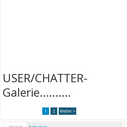
USER/CHATTER-
Galerie..........
1
2
Weiter >