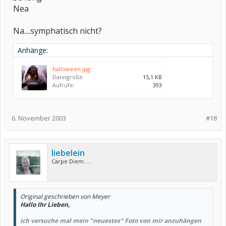
Nea
Na....symphatisch nicht?
Anhänge:
halloween.jpg
Dateigröße:
15,1 KB
Aufrufe:
393
6. November 2003
#18
liebelein
Carpe Diem.....
Original geschrieben von Meyer
Hallo Ihr Lieben,
ich versuche mal mein "neuestes" Foto von mir anzuhängen