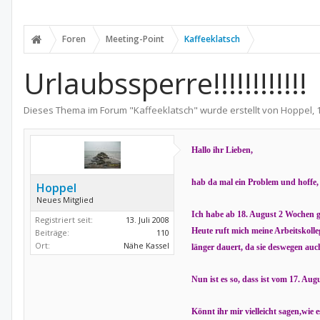
Foren
Meeting-Point
Kaffeeklatsch
Urlaubssperre!!!!!!!!!!!!
Dieses Thema im Forum "
Kaffeeklatsch
" wurde erstellt von
Hoppel
,
Hallo ihr Lieben,
hab da mal ein Problem und hoffe, 
Hoppel
Neues Mitglied
Ich habe ab 18. August 2 Wochen 
Registriert seit:
13. Juli 2008
Heute ruft mich meine Arbeitskolleg
Beiträge:
110
Ort:
Nähe Kassel
länger dauert, da sie deswegen a
Nun ist es so, dass ist vom 17. A
Könnt ihr mir vielleicht sagen,wie e