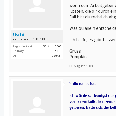
wenn dein Arbeitgeber d
Kosten, die dir durch e
Fall bist du rechtlich ab
Was du allein entscheid
Uschi
Ich hoffe, es gibt besse
in memoriam † 18.7.18
Registriert seit:
30. April 2003
Gruss
Beiträge:
2.068
Ort:
überall
Pumpkin
13. August 2008
hallo natascha,
ich würde schleunigst das 
vorher einkalkuliert sein
gewesen, hätte sich die ko