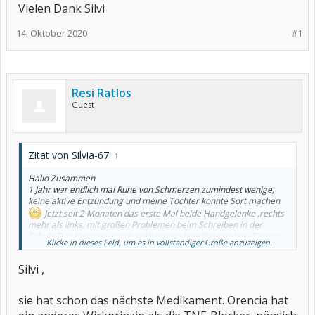
Vielen Dank Silvi
14. Oktober 2020
#1
Resi Ratlos
Guest
Zitat von Silvia-67:
↑
Hallo Zusammen
1 Jahr war endlich mal Ruhe von Schmerzen zumindest wenige,
keine aktive Entzündung und meine Tochter konnte Sort machen
Jetzt seit 2 Monaten das erste Mal beide Handgelenke ,rechts
mehr als links, mit großen Problemen beim Schreiben in der
Schule.Das Knie was sonst auch immer beteiligt war kein Erguss.
Klicke in dieses Feld, um es in vollständiger Größe anzuzeigen.
Das Orencia nimmt sie seit 1 Jahr. Wer weiss Rat. Kann man noch
warten? Die Handgelenke sind warm , sie hat Schmerzen, auch
Silvi ,
nachts , Schmerzen an den Handgelenken , Kiefer und Knie. Der
Rheumatologe hat Meloxicam 1 Tbl aufgeschrieben, nur das hilft
nichts.Meine Tochter möchte kein neues Medikament. Sie hatte
sie hat schon das nächste Medikament. Orencia hat
schon Humira, Enbrel, Simponi, ( Antikörper und Nebenwirkungen).
Was kommt als nächstes Medikament wenn keine TNF Blocker