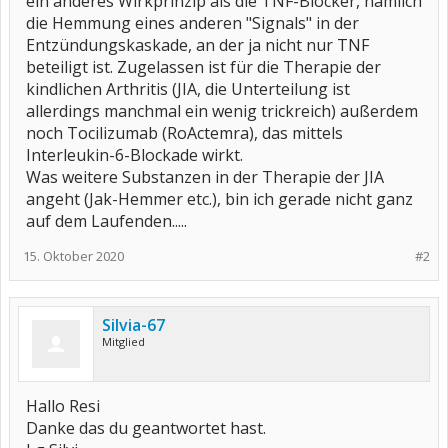
ein anderes Wirkprinzip als die TNF-Blocker, nämlich
vetragen werden?
die Hemmung eines anderen "Signals" in der
Hat jemnad eine Ahnung??
Entzündungskaskade, an der ja nicht nur TNF
Vielen Dank Silvi
beteiligt ist. Zugelassen ist für die Therapie der
kindlichen Arthritis (JIA, die Unterteilung ist
allerdings manchmal ein wenig trickreich) außerdem
noch Tocilizumab (RoActemra), das mittels
Interleukin-6-Blockade wirkt.
Was weitere Substanzen in der Therapie der JIA
angeht (Jak-Hemmer etc.), bin ich gerade nicht ganz
auf dem Laufenden.....
15. Oktober 2020
#2
Silvia-67
Mitglied
Hallo Resi
Danke das du geantwortet hast.