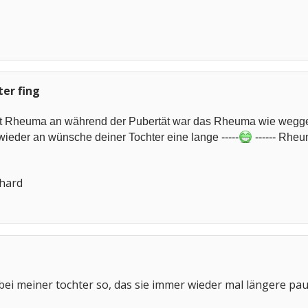
ter fing
it Rheuma an während der Pubertät war das Rheuma wie weggeb
ieder an wünsche deiner Tochter eine lange -----
------ Rhe
rhard
es bei meiner tochter so, das sie immer wieder mal längere p