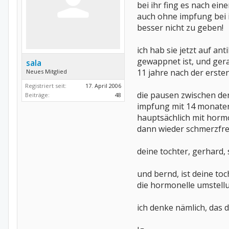
bei ihr fing es nach ei
auch ohne impfung bei i
besser nicht zu geben!
ich hab sie jetzt auf an
gewappnet ist, und gera
sala
11 jahre nach der erste
Neues Mitglied
Registriert seit:
17. April 2006
die pausen zwischen de
Beiträge:
48
impfung mit 14 monaten. 
hauptsächlich mit hormo
dann wieder schmerzfrei 
deine tochter, gerhard
und bernd, ist deine toc
die hormonelle umstell
ich denke nämlich, das d