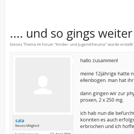
.... und so gings weiter
Dieses Thema im Forum "
Kinder- und Jugendrheuma
" wurde erstell
hallo zusammen!
meine 12jährige hatte n
ellenbogen. man hat ihr
dann gingen wir zur phy
proxen, 2 x 250 mg.
ich hab nun die befürch
konnten es auch erfolgr
sala
erbrochen und ich hoffe
Neues Mitglied
Registriert seit:
17. April 2006