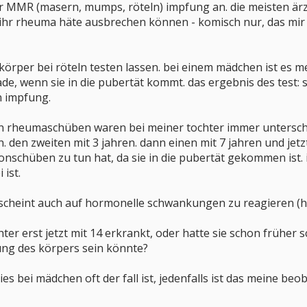
ner MMR (masern, mumps, röteln) impfung an. die meisten är
hr rheuma häte ausbrechen können - komisch nur, das mir di
tikörper bei röteln testen lassen. bei einem mädchen ist es 
de, wenn sie in die pubertät kommt. das ergebnis des test: 
n impfung.
n rheumaschüben waren bei meiner tochter immer unterschie
den zweiten mit 3 jahren. dann einen mit 7 jahren und jetzt
nschüben zu tun hat, da sie in die pubertät gekommen ist. ic
ist.
, scheint auch auf hormonelle schwankungen zu reagieren (
hter erst jetzt mit 14 erkrankt, oder hatte sie schon früher 
ung des körpers sein könnte?
ies bei mädchen oft der fall ist, jedenfalls ist das meine be