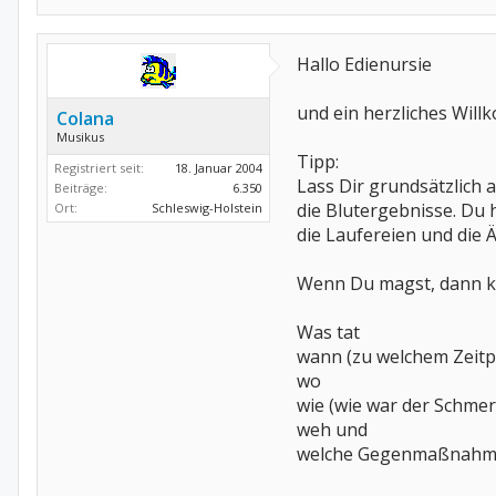
Hallo Edienursie
und ein herzliches Willk
Colana
Musikus
Tipp:
Registriert seit:
18. Januar 2004
Lass Dir grundsätzlich
Beiträge:
6.350
die Blutergebnisse. Du 
Ort:
Schleswig-Holstein
die Laufereien und die 
Wenn Du magst, dann ka
Was tat
wann (zu welchem Zeitp
wo
wie (wie war der Schmer
weh und
welche Gegenmaßnahmen 