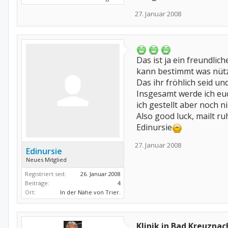
27. Januar 2008
Das ist ja ein freundlic
kann bestimmt was nüt
Das ihr fröhlich seid un
Insgesamt werde ich euc
ich gestellt aber noch n
Also good luck, mailt r
Edinursie
27. Januar 2008
Edinursie
Neues Mitglied
Registriert seit:
26. Januar 2008
Beiträge:
4
Ort:
In der Nähe von Trier.
Klinik in Bad Kreuznac