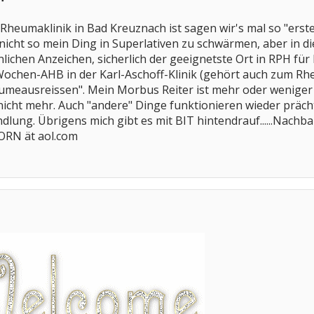
ie Rheumaklinik in Bad Kreuznach ist sagen wir's mal so "erst
t nicht so mein Ding in Superlativen zu schwärmen, aber in
nlichen Anzeichen, sicherlich der geeignetste Ort in RPH fü
-Wochen-AHB in der Karl-Aschoff-Klinik (gehört auch zum R
umeausreissen". Mein Morbus Reiter ist mehr oder wenige
nicht mehr. Auch "andere" Dinge funktionieren wieder präch
ndlung. Übrigens mich gibt es mit BIT hintendrauf......Nachba
ORN ät aol.com