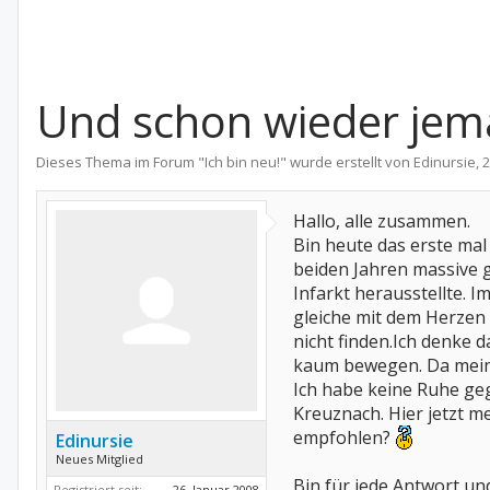
Und schon wieder jem
Dieses Thema im Forum "
Ich bin neu!
" wurde erstellt von
Edinursie
,
2
Hallo, alle zusammen.
Bin heute das erste mal 
beiden Jahren massive g
Infarkt herausstellte.
gleiche mit dem Herzen
nicht finden.Ich denke 
kaum bewegen. Da meine
Ich habe keine Ruhe ge
Kreuznach. Hier jetzt m
empfohlen?
Edinursie
Neues Mitglied
Bin für jede Antwort u
Registriert seit:
26. Januar 2008