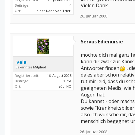
Vielen Dank
Beiträge:
4
Ort:
In der Nähe von Trier.
26. Januar 2008
Servus Edienursie
möchte dich mal ganz h
kann dir zwar zur Klini
ivele
Bekanntes Mitglied
Antworter finden
, di
da es aber schon relativ
Registriert seit:
16. August 2005
tut mir leid, dass du sc
Beiträge:
1.751
Ort:
südl.NÖ
geeigneten Medis, wie h
Augen hat.
Du kannst - oder machs
sowie "Krankheitsbilder
also ich wünsche dir, da
menschlich begegnet und
26. Januar 2008