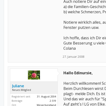
Auch notiere Dir auf ei
a) die Familien-Geschic
b) welche Schmerzen, P
Notiere wirklich alles,
Fenster putzen usw.
Ich hoffe, dass ich Dir e
Gute Besserung u viele
Colana
27. Januar 2008
Hallo Edinursie,
Herzlich willkommen! Sc
Juliane
Beim Durchlesen wirst D
Neues Mitglied
plagt- melde Dich. Es i
Registriert seit:
31. August 2004
Und das wir auch für "S
Beiträge:
2.519
Auf geht´s ! LG von Elke.
Ort:
Weserbergland