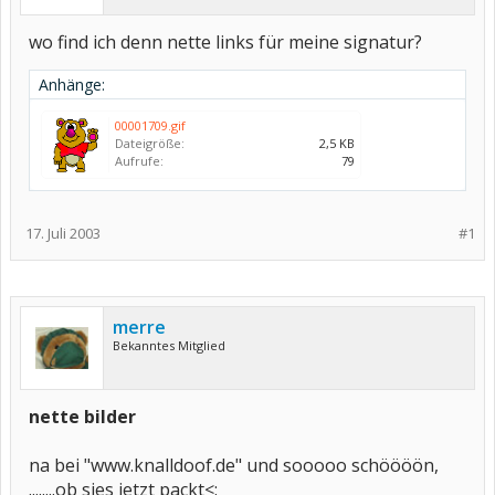
wo find ich denn nette links für meine signatur?
Anhänge:
00001709.gif
Dateigröße:
2,5 KB
Aufrufe:
79
17. Juli 2003
#1
merre
Bekanntes Mitglied
nette bilder
na bei "www.knalldoof.de" und sooooo schöööön,
........ob sies jetzt packt<: