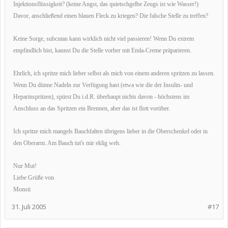
Injektionsflüssigkeit? (keine Angst, das quietschgelbe Zeugs ist wie Wasser!)
Davor, anschließend einen blauen Fleck zu kriegen? Die falsche Stelle zu treffen?
Keine Sorge, subcutan kann wirklich nicht viel passieren! Wenn Du extrem
empfindlich bist, kannst Du die Stelle vorher mit Emla-Creme präparieren.
Ehrlich, ich spritze mich lieber selbst als mich von einem anderen spritzen zu lassen.
Wenn Du dünne Nadeln zur Verfügung hast (etwa wie die der Insulin- und
Heparinspritzen), spürst Du i.d.R. überhaupt nichts davon - höchstens im
Anschluss an das Spritzen ein Brennen, aber das ist flott vorüber.
Ich spritze mich mangels Bauchfalten übrigens lieber in die Oberschenkel oder in
den Oberarm. Am Bauch tut's mir eklig weh.
Nur Mut!
Liebe Grüße von
Monsti
31. Juli 2005
#17