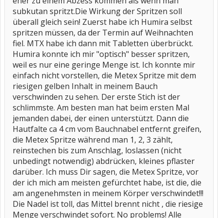
eher zu einem Abzess kommen als wenn man
subkutan spritzt.Die Wirkung der Spritzen soll
überall gleich sein! Zuerst habe ich Humira selbst
spritzen müssen, da der Termin auf Weihnachten
fiel. MTX habe ich dann mit Tabletten überbrückt.
Humira konnte ich mir "optisch" besser spritzen,
weil es nur eine geringe Menge ist. Ich konnte mir
einfach nicht vorstellen, die Metex Spritze mit dem
riesigen gelben Inhalt in meinem Bauch
verschwinden zu sehen. Der erste Stich ist der
schlimmste. Am besten man hat beim ersten Mal
jemanden dabei, der einen unterstützt. Dann die
Hautfalte ca 4 cm vom Bauchnabel entfernt greifen,
die Metex Spritze während man 1, 2, 3 zählt,
reinstechen bis zum Anschlag, loslassen (nicht
unbedingt notwendig) abdrücken, kleines pflaster
darüber. Ich muss Dir sagen, die Metex Spritze, vor
der ich mich am meisten gefürchtet habe, ist die, die
am angenehmsten in meinem Körper verschwindet!!!
Die Nadel ist toll, das Mittel brennt nicht , die riesige
Menge verschwindet sofort. No problems! Alle