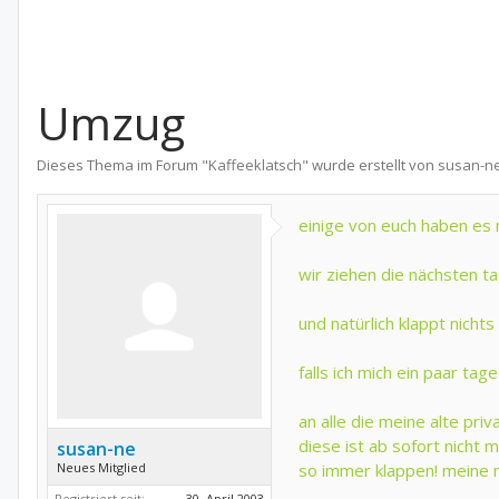
Umzug
Dieses Thema im Forum "
Kaffeeklatsch
" wurde erstellt von
susan-n
einige von euch haben e
wir ziehen die nächsten ta
und natürlich klappt nich
falls ich mich ein paar ta
an alle die meine alte pri
diese ist ab sofort nicht 
susan-ne
Neues Mitglied
so immer klappen! meine n
Registriert seit:
30. April 2003