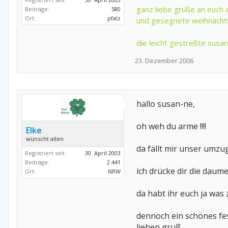
ganz liebe grüße an euch a
Beiträge:
580
Ort:
pfalz
und gesegnete weihnacht
die leicht gestreßte susan
23. Dezember 2006
hallo susan-ne,
oh weh du arme !!!!
Elke
wünscht allen
da fällt mir unser umzug 2
Registriert seit:
30. April 2003
Beiträge:
2.441
ich drücke dir die daumen
Ort:
NRW
da habt ihr euch ja was 
dennoch ein schönes fes
lieben gruß