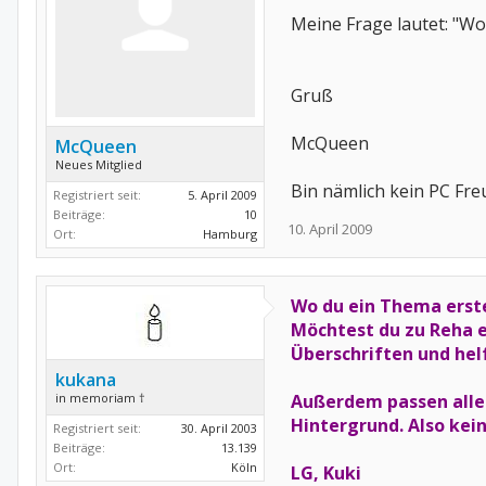
Meine Frage lautet: "Wo
Gruß
McQueen
McQueen
Neues Mitglied
Bin nämlich kein PC Fr
Registriert seit:
5. April 2009
Beiträge:
10
10. April 2009
Ort:
Hamburg
Wo du ein Thema erstel
Möchtest du zu Reha e
Überschriften und hel
kukana
in memoriam †
Außerdem passen alle 
Hintergrund. Also kei
Registriert seit:
30. April 2003
Beiträge:
13.139
Ort:
Köln
LG, Kuki