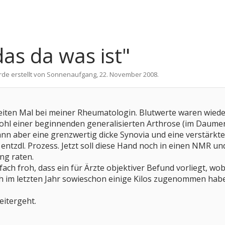
das da was ist"
rde erstellt von
Sonnenaufgang
,
22. November 2008
.
iten Mal bei meiner Rheumatologin. Blutwerte waren wieder
l einer beginnenden generalisierten Arthrose (im Daumensa
nn aber eine grenzwertig dicke Synovia und eine verstärkte 
 entzdl. Prozess. Jetzt soll diese Hand noch in einen NMR 
ng raten.
nfach froh, dass ein für Ärzte objektiver Befund vorliegt, wo
ch im letzten Jahr sowieschon einige Kilos zugenommen ha
eitergeht.