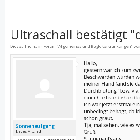
Ultraschall bestätigt "
Dieses Thema im Forum "
Allgemeines und Begleiterkrankungen
" wu
Hallo,
gestern war ich zum zwe
Beschwerden würden woh
meiner Hand fand sie da
Durchblutung" bzw. V.a.
einer Cortisonbehandlu
Ich war jetzt erstmal ei
unbedingt behagt, da i
schon graut.
Tja, mal sehen, wie es w
Sonnenaufgang
Gruß
Neues Mitglied
Sonnenaufgang
Registriert seit:
4. November 2008