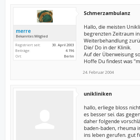
Schmerzambulanz
Hallo, die meisten Uni
merre
begrenzten Zeitraum in
Bekanntes Mitglied
Weiterbehandlung zurüc
Registriert seit:
30. April 2003
Die/ Do in der Klinik.
Beiträge:
4.196
Auf der Überweisung soll
Ort:
Berlin
Hoffe Du findest was "m
24. Februar 2004
unikliniken
hallo, erliege bloss nich
es besser sei. das gegent
daher folgende vorschl
baden-baden, rheuma in w
ins leben gerufen. gut 