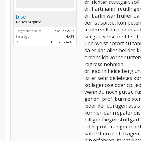
dr. richter stuttgart sol
dr. hartmann, reutlingen
dr. bärlin war früher oa
bise
der ist spitze, kompete
Neues Mitglied
in ulm soll ein rheuma-
Registriert seit:
1. Februar 2004
sei gut, verschreibt sof
Beiträge:
4.653
Ort:
bei Frau Antje
überweist sofort zu fäh
da er das alles bei der 
ordentlich vorher unter
regress nehmen.
dr. gao in heidelberg u
ist er sehr beliebt.es k
kollagenose oder cp. je
wenn du noch gut zu fus
gehen, prof. burmeister,
jeder der dortigen assis 
können dann später die
billiger flieger stuttgar
oder prof. manger in erl
solltest du noch fragen
bin erfahren im patient