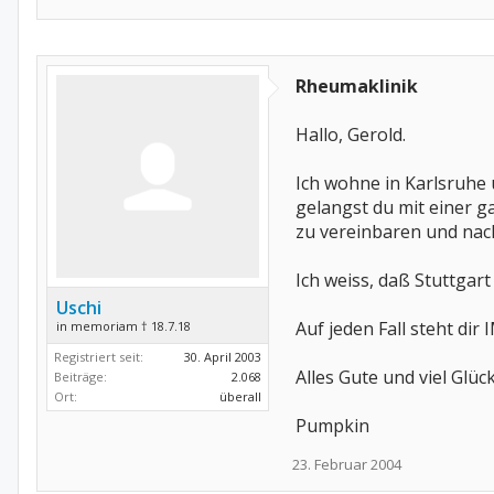
Rheumaklinik
Hallo, Gerold.
Ich wohne in Karlsruhe 
gelangst du mit einer 
zu vereinbaren und nach 
Ich weiss, daß Stuttgart
Uschi
Auf jeden Fall steht di
in memoriam † 18.7.18
Registriert seit:
30. April 2003
Alles Gute und viel Glück
Beiträge:
2.068
Ort:
überall
Pumpkin
23. Februar 2004