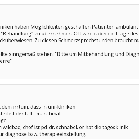
kliniken haben Möglichkeiten geschaffen Patienten ambulan
 "Behandlung" zu übernehmen. Oft wird dabei die Frage des
küberwiesen. Zu diesen Schmerzsprechstunden braucht man
te sinngemäß stehen: "Bitte um Mitbehandlung und Diagnose wg.
erre"
t dem irrtum, dass in uni-kliniken
eil ist der fall - manchmal.
äge:
ildbad, chef ist pd. dr. schnabel. er hat die tagesklinik
für diagnose bzw. therapieeinstellung.