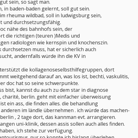
l gut sein, so sagt man.
, in baden-baden gelernt, soll gut sein.
 im rheuma wildbad, soll in ludwigsburg sein,
nt und durchsetzungsfähig.
doc nähe des bahnhofs sein, der
ort die richtigen (teuren )Medis und
igen radiologen wie kernspin und knochenszin.
kk durchsetzen muss, hat er sicherlich auch
sucht, andernfalls würde ihn die KV in
nterstützt die kollagenoseselbsthilfegruppen, dort
ommt weitgehend darauf an, was los ist, bechti, vaskulitis,
der doc hat so seine schwerpunkte.
s bist, kannst du auch zu dem star in diagnose
 charité, berlin. geht mit einfacher überweisung
ist ein ass, die finden alles. die behandlung
 anderen im ländle übernehmen . ich würde das machen-
t berlin , 2 tage dort, das kannman evt. arrangieren.
angen uni-klinik, dessen assis sollen auch alles finden.
 haben, ich stehe zur verfügung.
entourismus. nur so konnte ich bislang überleben.