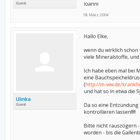
ioanni
Guest
18. März 2004
Hallo Elke,
wenn du wirklich schon s
viele Mineralstoffe, und
Ich habe eben mal bei M
eine Bauchspeicheldrü
(
http://m-ww.de/krankhe
und hat so in etwa die S
Ulmka
Da so eine Entzündung s
Guest
kontrollieren lassen!!!!!
Bitte nicht rauszögern
worden - bis die Gallen