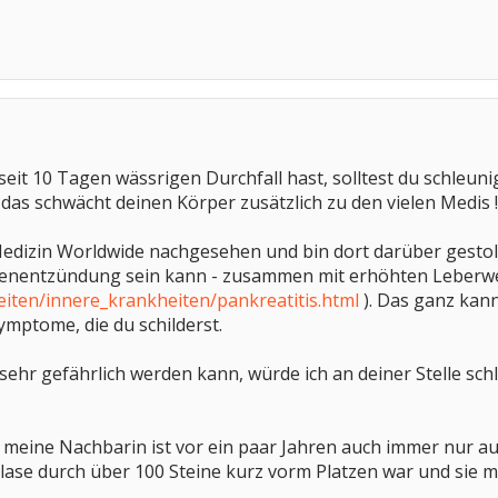
eit 10 Tagen wässrigen Durchfall hast, solltest du schleuni
 das schwächt deinen Körper zusätzlich zu den vielen Medis !!!
edizin Worldwide nachgesehen und bin dort darüber gestolp
senentzündung sein kann - zusammen mit erhöhten Leberw
iten/innere_krankheiten/pankreatitis.html
). Das ganz kan
ymptome, die du schilderst.
ehr gefährlich werden kann, würde ich an deiner Stelle sc
 - meine Nachbarin ist vor ein paar Jahren auch immer nu
blase durch über 100 Steine kurz vorm Platzen war und sie mi