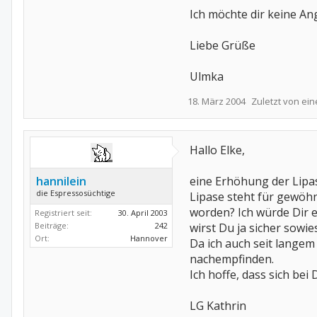
Ich möchte dir keine An
Liebe Grüße
Ulmka
18. März 2004
Zuletzt von ei
Hallo Elke,
hannilein
eine Erhöhung der Lipa
die Espressosüchtige
Lipase steht für gewöhn
worden? Ich würde Dir 
Registriert seit:
30. April 2003
Beiträge:
242
wirst Du ja sicher sowi
Ort:
Hannover
Da ich auch seit lange
nachempfinden.
Ich hoffe, dass sich bei
LG Kathrin