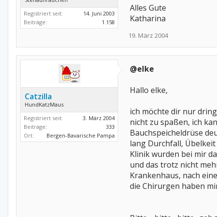
Alles Gute
Registriert seit:
14. Juni 2003
Katharina
Beiträge:
1.158
19. März 2004
@elke
Hallo elke,
Catzilla
HundKatzMaus
ich möchte dir nur drin
Registriert seit:
3. März 2004
nicht zu spaßen, ich k
Beiträge:
333
Bauchspeicheldrüse deut
Ort:
Bergen-Bavarische Pampa
lang Durchfall, Übelkei
Klinik wurden bei mir d
und das trotz nicht meh
Krankenhaus, nach einer
die Chirurgen haben mir 