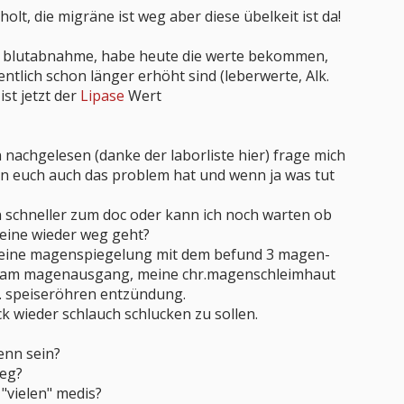
holt, die migräne ist weg aber diese übelkeit ist da!
r blutabnahme, habe heute die werte bekommen,
gentlich schon länger erhöht sind (leberwerte, Alk.
st jetzt der
Lipase
Wert
 nachgelesen (danke der laborliste hier) frage mich
n euch auch das problem hat und wenn ja was tut
n schneller zum doc oder kann ich noch warten ob
lleine wieder weg geht?
st eine magenspiegelung mit dem befund 3 magen-
 am magenausgang, meine chr.magenschleimhaut
. speiseröhren entzündung.
k wieder schlauch schlucken zu sollen.
enn sein?
weg?
n "vielen" medis?