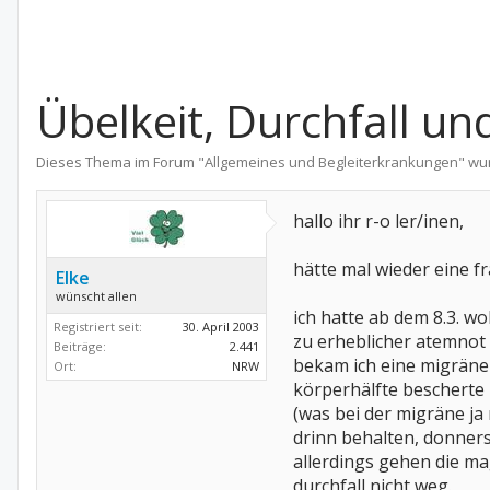
Übelkeit, Durchfall un
Dieses Thema im Forum "
Allgemeines und Begleiterkrankungen
" wu
hallo ihr r-o ler/inen,
hätte mal wieder eine f
Elke
wünscht allen
ich hatte ab dem 8.3. w
Registriert seit:
30. April 2003
zu erheblicher atemnot 
Beiträge:
2.441
bekam ich eine migräne 
Ort:
NRW
körperhälfte bescherte
(was bei der migräne ja 
drinn behalten, donners
allerdings gehen die m
durchfall nicht weg.