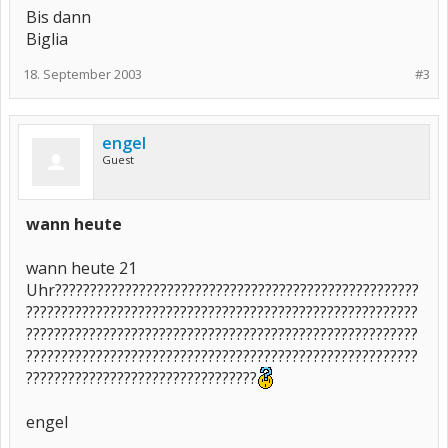
Bis dann
Biglia
18. September 2003
#3
engel
Guest
wann heute
wann heute 21
Uhr????????????????????????????????????????????????????
????????????????????????????????????????????????????????
????????????????????????????????????????????????????????
????????????????????????????????????????????????????????
?????????????????????????????????
engel