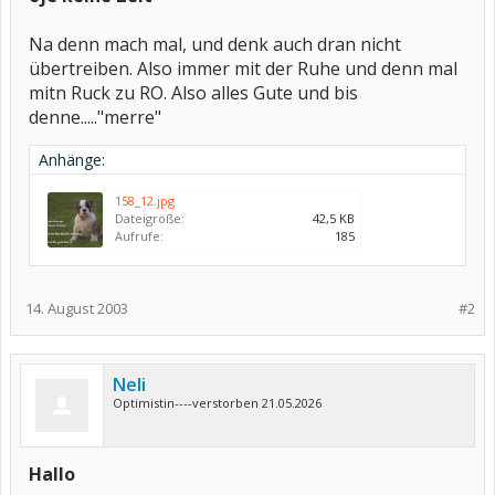
Na denn mach mal, und denk auch dran nicht
übertreiben. Also immer mit der Ruhe und denn mal
mitn Ruck zu RO. Also alles Gute und bis
denne....."merre"
Anhänge:
158_12.jpg
Dateigröße:
42,5 KB
Aufrufe:
185
14. August 2003
#2
Neli
Optimistin----verstorben 21.05.2026
Hallo