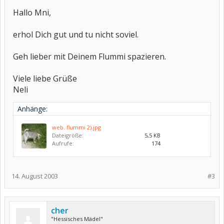
Hallo Mni,
erhol Dich gut und tu nicht soviel.
Geh lieber mit Deinem Flummi spazieren.
Viele liebe Grüße
Neli
Anhänge:
web. flummi 2).jpg
Dateigröße:
5,5 KB
Aufrufe:
174
14. August 2003
#3
cher
"Hessisches Mädel"