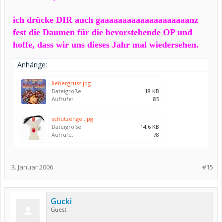
ich drücke DIR auch gaaaaaaaaaaaaaaaaaaaanz
fest die Daumen für die bevorstehende OP und
hoffe, dass wir uns dieses Jahr mal wiedersehen.
Anhänge:
liebergruss.jpg
Dateigröße:
18 KB
Aufrufe:
85
schutzengel.jpg
Dateigröße:
14,6 KB
Aufrufe:
78
3. Januar 2006
#15
Gucki
Guest