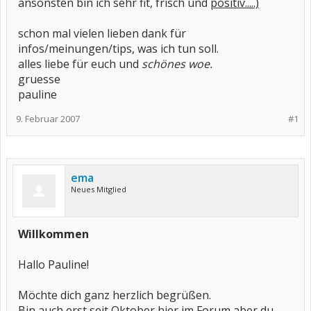
ansonsten bin ich sehr fit, frisch und
positiv.....)
schon mal vielen lieben dank für
infos/meinungen/tips, was ich tun soll.
alles liebe für euch und
schönes woe.
gruesse
pauline
9. Februar 2007
#1
ema
Neues Mitglied
Willkommen
Hallo Pauline!
Möchte dich ganz herzlich begrüßen.
Bin auch erst seit Oktober hier im Forum,aber du