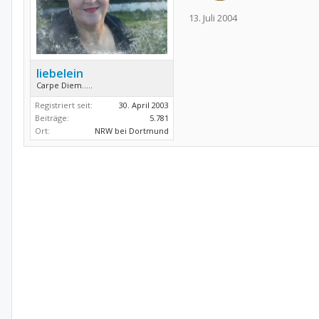
13. Juli 2004
liebelein
Carpe Diem.....
Registriert seit:
30. April 2003
Beiträge:
5.781
Ort:
NRW bei Dortmund