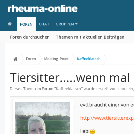
CHAT
GRUPPEN
FOREN
Foren durchsuchen
Themen mit aktuellen Beiträgen
Foren
Meeting-Point
Kaffeeklatsch
Tiersitter.....wenn mal 
Dieses Thema im Forum "
Kaffeeklatsch
" wurde erstellt von
liebelein
evtl.braucht einer von e
http://www.tiersitterexp
liebi