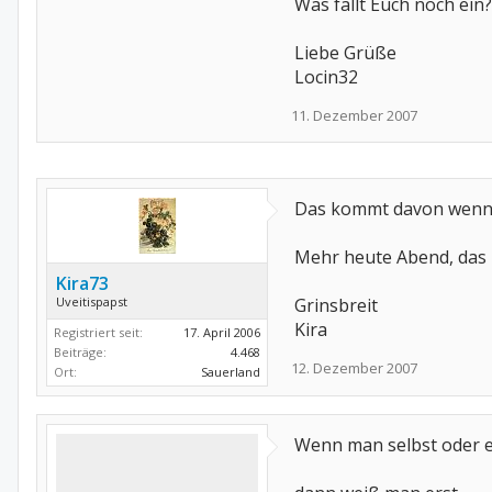
Was fällt Euch noch ein
Liebe Grüße
Locin32
11. Dezember 2007
Das kommt davon wenn m
Mehr heute Abend, das m
Kira73
Uveitispapst
Grinsbreit
Kira
Registriert seit:
17. April 2006
Beiträge:
4.468
12. Dezember 2007
Ort:
Sauerland
Wenn man selbst oder ei