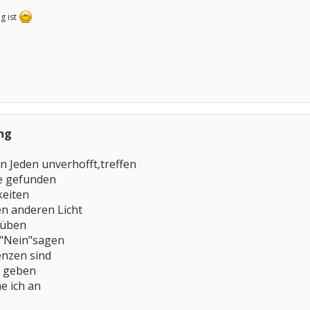
g ist
ng
nn Jeden unverhofft,treffen
e gefunden
keiten
en anderen Licht
 üben
l "Nein"sagen
enzen sind
t geben
e ich an