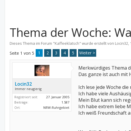
Thema der Woche: Waru
Dieses Thema im Forum "
Kaffeeklatsch
" wurde erstellt von
Locin32
,
1
2
3
4
5
Weiter >
Seite 1 von 5
Merkwürdiges Thema de
Das ganze ist auch mit Humor
Locin32
Ich lese jede Woche die
Immer neugierig
Ich habe viele Aushäus
Registriert seit:
27. Januar 2005
Mein Blut kann sich reg
Beiträge:
1.587
Ich habe extrem liebe M
Ort:
NRW-Ruhrgebiet
Ich weiß Freundschaft an