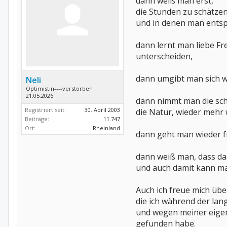
dann weiß man erst,
die Stunden zu schätzen
und in denen man ents
dann lernt man liebe F
unterscheiden,
dann umgibt man sich wi
Neli
Optimistin----verstorben
21.05.2026
dann nimmt man die sch
Registriert seit:
30. April 2003
die Natur, wieder mehr 
Beiträge:
11.747
Ort:
Rheinland
dann geht man wieder fr
dann weiß man, dass da
und auch damit kann ma
Auch ich freue mich übe
die ich während der la
und wegen meiner eige
gefunden habe.