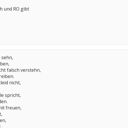
ch und RO gibt
u sehn,
iben,
cht falsch verstehn,
reiben.
leid nicht,
le spricht,
den.
it freuen,
t,
en,
.