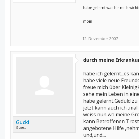
habe gelernt was für mich wichti
moin
12. Dezember 2007
durch meine Erkranku
habe ich gelernt...es ka
habe viele neue Freund
freue mich über Kleinig
sehe mein Leben in ein
habe gelernt,Geduld zu
jetzt kann auch ich ,ma
weiss nun wo meine Gr
kann Betroffenen Tros
Gucki
angebotene Hilfe ,nehm
Guest
und,und....