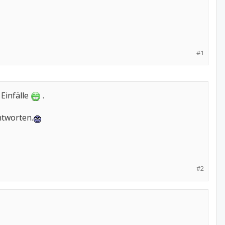
#1
Einfälle
.
ntworten.
#2